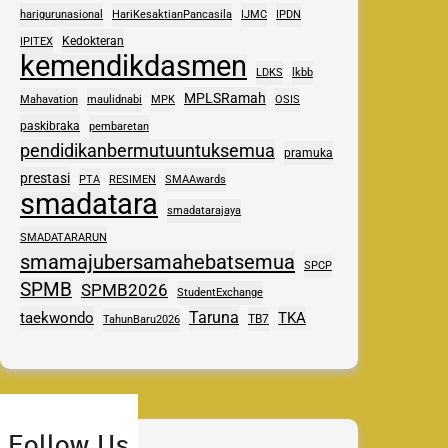
harigurunasional
HariKesaktianPancasila
IJMC
IPDN
Kedokteran
IPITEX
kemendikdasmen
LDKS
lkbb
MPLSRamah
Mahavation
maulidnabi
MPK
OSIS
paskibraka
pembaretan
pendidikanbermutuuntuksemua
pramuka
prestasi
PTA
RESIMEN
SMAAwards
smadatara
smadatarajaya
SMADATARARUN
smamajubersamahebatsemua
SPCP
SPMB
SPMB2026
StudentExchange
Taruna
taekwondo
TKA
TB7
TahunBaru2026
Follow Us