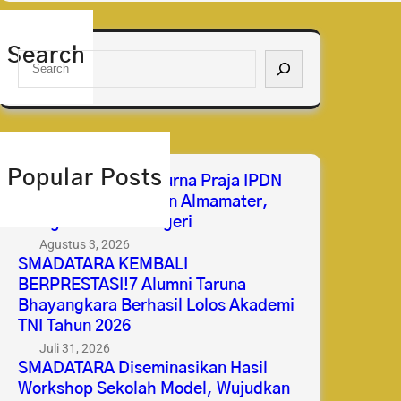
Search
S
e
a
r
c
h
Popular Posts
Selamat & Sukses Purna Praja IPDN
2026 Membanggakan Almamater,
Mengabdi untuk Negeri
Agustus 3, 2026
SMADATARA KEMBALI
BERPRESTASI!7 Alumni Taruna
Bhayangkara Berhasil Lolos Akademi
TNI Tahun 2026
Juli 31, 2026
SMADATARA Diseminasikan Hasil
Workshop Sekolah Model, Wujudkan