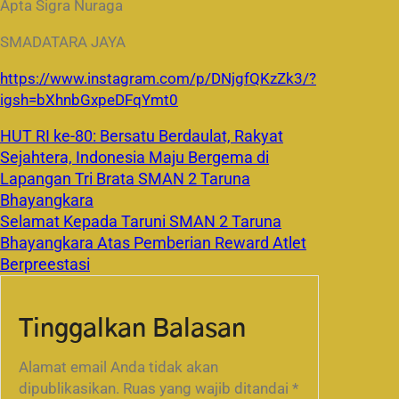
Apta Sigra Nuraga
SMADATARA JAYA
https://www.instagram.com/p/DNjgfQKzZk3/?
igsh=bXhnbGxpeDFqYmt0
HUT RI ke-80: Bersatu Berdaulat, Rakyat
Sejahtera, Indonesia Maju Bergema di
Lapangan Tri Brata SMAN 2 Taruna
Bhayangkara
Selamat Kepada Taruni SMAN 2 Taruna
Bhayangkara Atas Pemberian Reward Atlet
Berpreestasi
Tinggalkan Balasan
Alamat email Anda tidak akan
dipublikasikan.
Ruas yang wajib ditandai
*