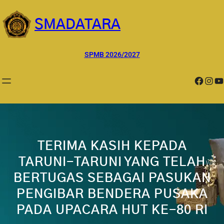
Lewati
ke
SMADATARA
konten
SPMB 2026/2027
Facebook
Instagram
YouTube
TERIMA KASIH KEPADA
TARUNI-TARUNI YANG TELAH
BERTUGAS SEBAGAI PASUKAN
PENGIBAR BENDERA PUSAKA
PADA UPACARA HUT KE-80 RI