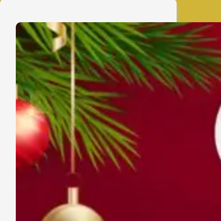
Bhayangkara
Sampaikan
Ucapan
Selamat
Tahun
Baru
2026