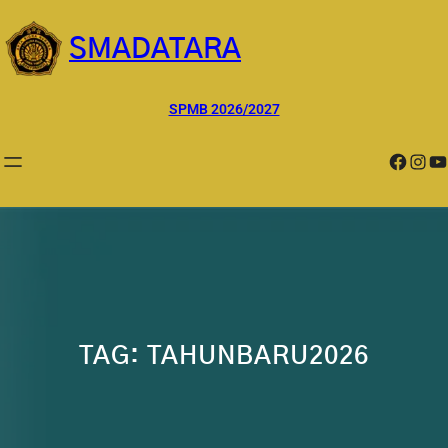
Lewati
ke
SMADATARA
konten
SPMB 2026/2027
Facebook
Instagram
YouTube
TAG:
TAHUNBARU2026