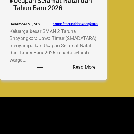
Ucapan Selamat Natal dan
Tahun Baru 2026
sman2tarunabhayangkara
Desember 25, 2025
Keluarga besar SMAN 2 Taruna
Bhayangkara Jawa Timur (SMADATARA)
menyampaikan Ucapan Selamat Natal
dan Tahun Baru 2026 kepada seluruh
warga…
:
Read More
SMADATARA
Sampaikan
Ucapan
Selamat
Natal
dan
Tahun
Baru
2026