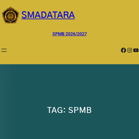
Lewati
ke
SMADATARA
konten
SPMB 2026/2027
Facebook
Instagram
YouTube
TAG:
SPMB