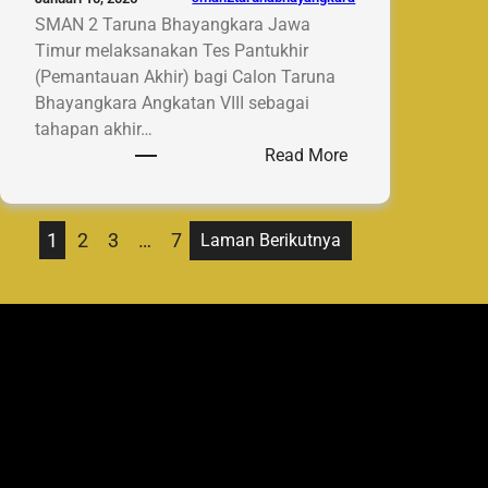
SMAN 2 Taruna Bhayangkara Jawa
Timur melaksanakan Tes Pantukhir
(Pemantauan Akhir) bagi Calon Taruna
Bhayangkara Angkatan VIII sebagai
tahapan akhir…
:
Read More
SMAN
2
Taruna
1
2
3
…
7
Laman Berikutnya
Bhayangkara
Jawa
Timur
Selenggarakan
Tes
Pantukhir
Calon
Taruna
Bhayangkara