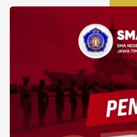
Bhayangkara
Angkatan
VIII
Dibuka
19–
21
Januari
2026