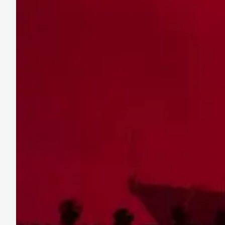
Taruna
Bhayangkara
Jawa
Timur