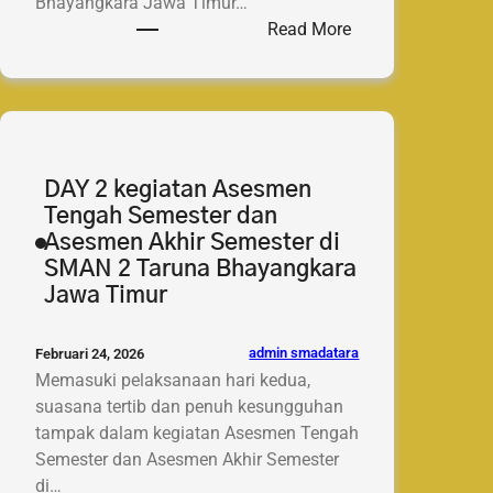
Bhayangkara Jawa Timur…
:
Read More
DAY
3
kegiatan
Asesmen
Tengah
Semester
DAY 2 kegiatan Asesmen
dan
Tengah Semester dan
Asesmen
Asesmen Akhir Semester di
Akhir
SMAN 2 Taruna Bhayangkara
Semester
Jawa Timur
di
SMAN
admin smadatara
Februari 24, 2026
2
Memasuki pelaksanaan hari kedua,
Taruna
suasana tertib dan penuh kesungguhan
Bhayangkara
tampak dalam kegiatan Asesmen Tengah
Jawa
Semester dan Asesmen Akhir Semester
Timur.
di…