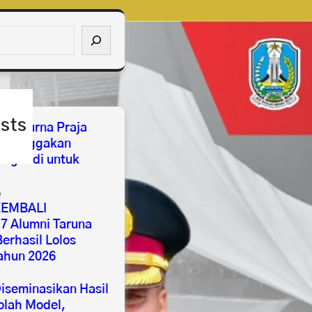
sts
ses Purna Praja
mbanggakan
ngabdi untuk
6
EMBALI
 Alumni Taruna
erhasil Lolos
ahun 2026
seminasikan Hasil
lah Model,