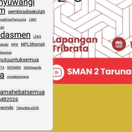
nyuwangi
im
gembiradisekolah
esaktianPancasila
IJMC
ran
kdasmen
LDKS
MPLSRamah
idnabi
MPK
baretan
mutuuntuksemua
PTA
RESIMEN
SMAAwards
a
smadatarajaya
samahebatsemua
MB2026
kwondo
TahunBaru2026