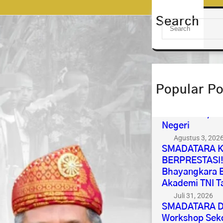
Search
S
e
a
r
c
h
Popular Po
Selamat & Suk
IPDN 2026 Me
Almamater, Me
Negeri
Agustus 3, 202
SMADATARA K
BERPRESTASI!7
Bhayangkara B
Akademi TNI T
Juli 31, 2026
SMADATARA Di
Workshop Seko