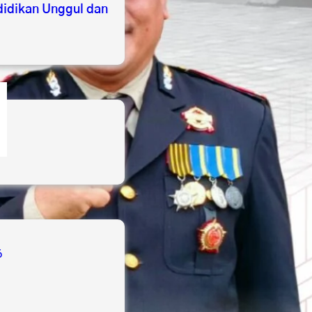
idikan Unggul dan
s
6