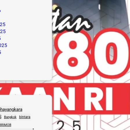
6
25
025
5
025
5
bhayangkara
S
bintara
Bangkok
BRIMOB