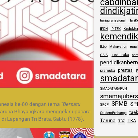
cabdinba
dindikjat
harigurunasional
HariK
Kedokte
IPDN
IPITEX
kemendi
lkbb
Mahavation
maul
paskibraka
OSIS
pem
pendidikanber
prestasi
pramuka
smadatar
SMADATARARUN
smamajuber
SPMB
SP
donesia ke-80 dengan tema
“Bersatu
SPCP
Taruna Bhayangkara menggelar upacara
tae
StudentExchange
i Lapangan Tri Brata, Sabtu (17/8).
Taruna
TKA
TB7