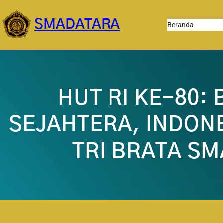
Lewati
ke
SMADATARA
Beranda
konten
HUT RI KE-80:
SEJAHTERA, INDON
TRI BRATA S