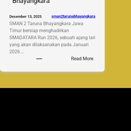
Bhayangkara
sman2tarunabhayangkara
Desember 13, 2025
SMAN 2 Taruna Bhayangkara Jawa
Timur bersiap menghadirkan
SMADATARA Run 2026, sebuah ajang lari
yang akan dilaksanakan pada Januari
2026.…
:
Read More
Coming
Soon:
SMADATARA
Run
2026,
Event
Lari
Perdana
SMAN
2