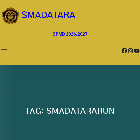
Lewati
ke
SMADATARA
konten
SPMB 2026/2027
Facebook
Instagram
YouTube
TAG:
SMADATARARUN