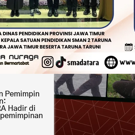
 Pemimpin
n:
 Hadir di
epemimpinan