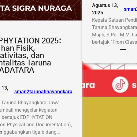
Agustus 13,
sman
2025
Kepala Satuan Pend
Taruna Bhayangkara
Mujib, S.Pd., M.M, h
PHYTATION 2025:
bertajuk “From Clas
ihan Fisik,
ativitas, dan
talitas Taruna
ADATARA
 13,
sman2tarunabhayangkara
 Taruna Bhayangkara Jawa
embali menggelar kegiatan
 bertajuk EDPHYTATION
ion Physical and Documentation),
nggabungkan tiga bidang…