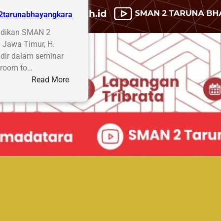
2tarunabhayangkara
idikan SMAN 2
 Jawa Timur, H.
adir dalam seminar
sroom to…
:
Read More
Membangun
Pemimpin
Masa
Depan:
SMADATARA
Hadir
di
Seminar
Kepemimpinan
Jawa
Timur