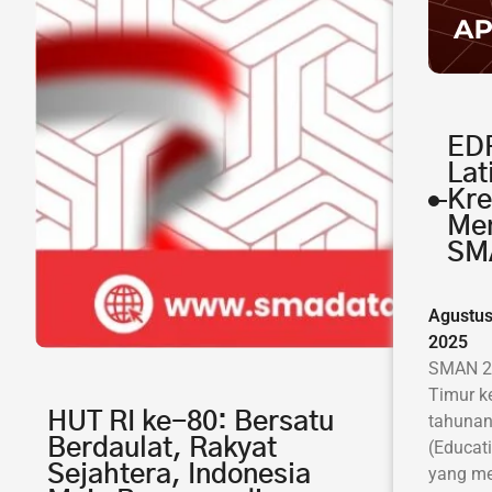
ED
Lat
Kre
Men
SM
Agustus
2025
SMAN 2
Timur k
HUT RI ke-80: Bersatu
tahunan
Berdaulat, Rakyat
(Educat
Sejahtera, Indonesia
yang me