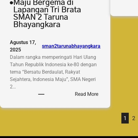
Maju Bergema di
Lapangan Tri Brata
SMAN 2 Taruna
Bhayangkara
Agustus 17,
sman2tarunabhayangkara
2025
Dalam rangka memperingati Hari Ulang
Tahun Republik Indonesia ke-80 dengan
tema “Bersatu Berdaulat, Rakyat
Sejahtera, Indonesia Maju”, SMA Negeri
2…
:
Read More
HUT
RI
ke-
1
2
80:
Bersatu