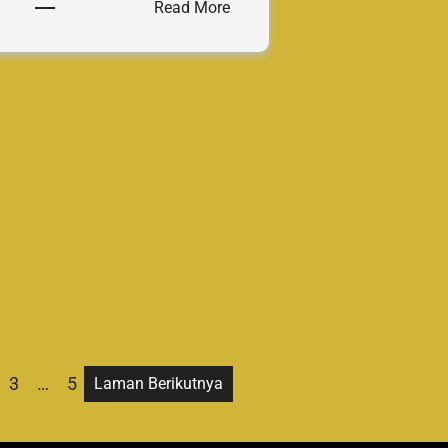
:
Read More
EDPHYTATION
2025:
Latihan
Fisik,
Kreativitas,
dan
Mentalitas
Taruna
SMADATARA
3
…
5
Laman Berikutnya