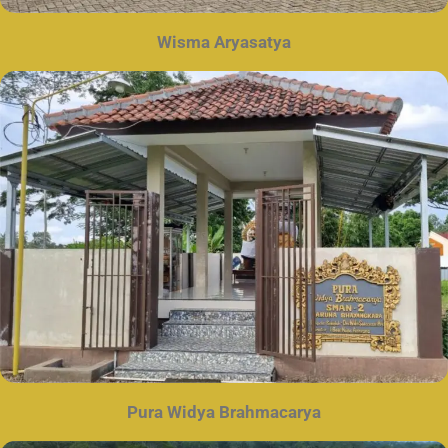
Wisma Aryasatya
Pura
Widya Brahmacarya