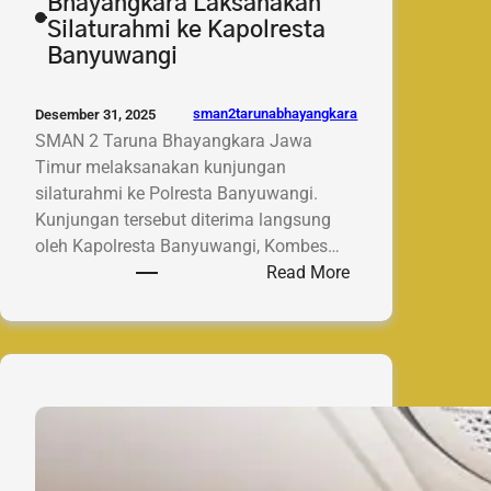
Bhayangkara Laksanakan
Silaturahmi ke Kapolresta
Banyuwangi
sman2tarunabhayangkara
Desember 31, 2025
SMAN 2 Taruna Bhayangkara Jawa
Timur melaksanakan kunjungan
silaturahmi ke Polresta Banyuwangi.
Kunjungan tersebut diterima langsung
oleh Kapolresta Banyuwangi, Kombes…
:
Read More
SMAN
2
Taruna
Bhayangkara
Laksanakan
Silaturahmi
ke
Kapolresta