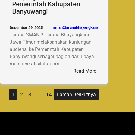
Pemerintah Kabupaten
Banyuwangi
sman2tarunabhayangkara
Desember 29, 2025
Taruna SMAN 2 Taruna Bhayangkara
Jawa Timur melaksanakan kunjungan
audiensi ke Pemerintah Kabupaten
Banyuwangi sebagai bagian dari upaya
mempererat silaturahmi…
:
Read More
Taruna
SMAN
2
1
2
3
…
14
Laman Berikutnya
Taruna
Bhayangkara
Lakukan
Kunjungan
Audiensi