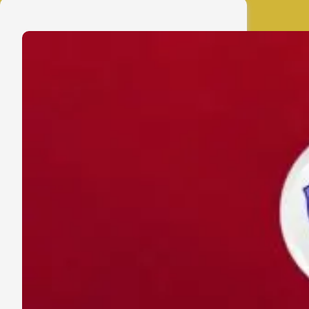
Bhayangkara
Sampaikan
Ucapan
Selamat
Tahun
Baru
2026