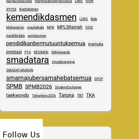
harigurunasional
HariKesaktianPancasila
IJMC
IPDN
Kedokteran
IPITEX
kemendikdasmen
LDKS
lkbb
MPLSRamah
Mahavation
maulidnabi
MPK
OSIS
paskibraka
pembaretan
pendidikanbermutuuntuksemua
pramuka
prestasi
PTA
RESIMEN
SMAAwards
smadatara
smadatarajaya
SMADATARARUN
smamajubersamahebatsemua
SPCP
SPMB
SPMB2026
StudentExchange
Taruna
taekwondo
TKA
TB7
TahunBaru2026
Follow Us