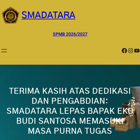
Lewati
ke
SMADATARA
konten
SPMB 2026/2027
Facebook
Instagram
YouTube
TERIMA KASIH ATAS DEDIKASI
DAN PENGABDIAN:
SMADATARA LEPAS BAPAK EKO
BUDI SANTOSA MEMASUKI
MASA PURNA TUGAS