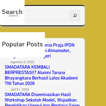
Search
S
e
a
r
c
h
Popular Posts
Selamat & Sukses Purna Praja IPDN
2026 Membanggakan Almamater,
Mengabdi untuk Negeri
Agustus 3, 2026
SMADATARA KEMBALI
BERPRESTASI!7 Alumni Taruna
Bhayangkara Berhasil Lolos Akademi
TNI Tahun 2026
Juli 31, 2026
SMADATARA Diseminasikan Hasil
Workshop Sekolah Model, Wujudkan
Pendidikan Unggul dan Berdaya Saing