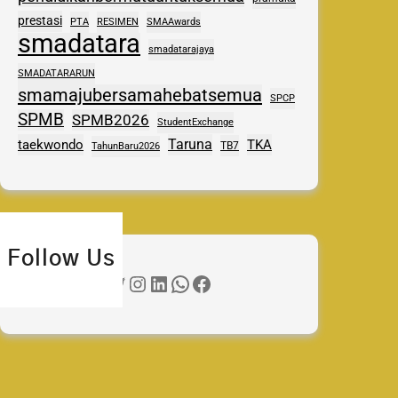
prestasi
PTA
RESIMEN
SMAAwards
smadatara
smadatarajaya
SMADATARARUN
smamajubersamahebatsemua
SPCP
SPMB
SPMB2026
StudentExchange
Taruna
taekwondo
TKA
TB7
TahunBaru2026
Follow Us
Twitter
Instagram
LinkedIn
WhatsApp
Facebook