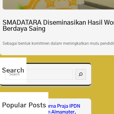
SMADATARA Diseminasikan Hasil Wor
Berdaya Saing
Sebagai bentuk komitmen dalam meningkatkan mutu pendidik
Search
S
e
a
r
c
h
Popular Posts
Selamat & Sukses Purna Praja IPDN
2026 Membanggakan Almamater,