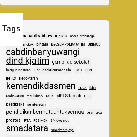
Tags
adhipramanacitrabhayangkara
aptasigranuraga
ASAS
bintara
Bangkok
BiroSDMPOLDAJATIM
BRIMOB
cabdinbanyuwangi
dindikjatim
gembiradisekolah
harigurunasional
HariKesaktianPancasila
IJMC
IPDN
Kedokteran
IPITEX
kemendikdasmen
LDKS
lkbb
MPLSRamah
Mahavation
maulidnabi
MPK
OSIS
paskibraka
pembaretan
pendidikanbermutuuntuksemua
pramuka
prestasi
PTA
RESIMEN
SMAAwards
smadatara
smadatarajaya