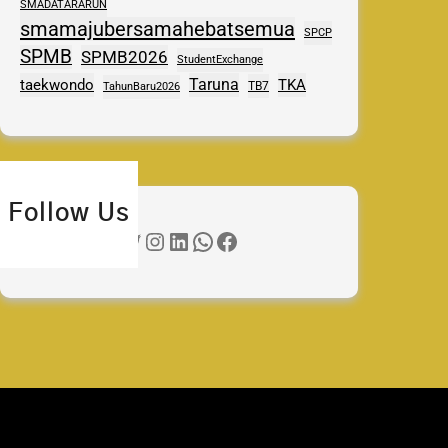
SMADATARARUN
smamajubersamahebatsemua
SPCP
SPMB
SPMB2026
StudentExchange
Taruna
taekwondo
TKA
TB7
TahunBaru2026
Follow Us
Twitter
Instagram
LinkedIn
WhatsApp
Facebook