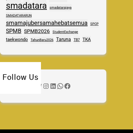
smadatara
smadatarajaya
SMADATARARUN
smamajubersamahebatsemua
SPCP
SPMB
SPMB2026
StudentExchange
Taruna
taekwondo
TKA
TB7
TahunBaru2026
Follow Us
Twitter
Instagram
LinkedIn
WhatsApp
Facebook