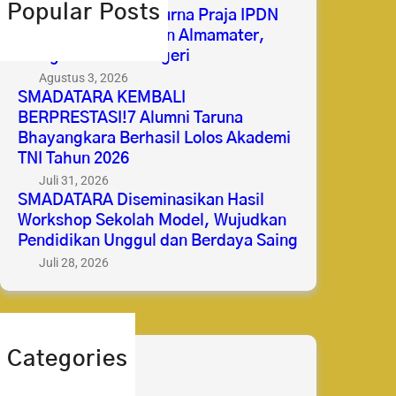
h
Popular Posts
Selamat & Sukses Purna Praja IPDN
2026 Membanggakan Almamater,
Mengabdi untuk Negeri
Agustus 3, 2026
SMADATARA KEMBALI
BERPRESTASI!7 Alumni Taruna
Bhayangkara Berhasil Lolos Akademi
TNI Tahun 2026
Juli 31, 2026
SMADATARA Diseminasikan Hasil
Workshop Sekolah Model, Wujudkan
Pendidikan Unggul dan Berdaya Saing
Juli 28, 2026
Categories
berita