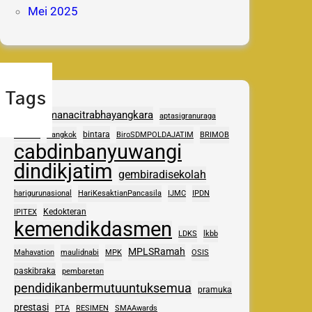
Mei 2025
Tags
adhipramanacitrabhayangkara
aptasigranuraga
ASAS
bintara
Bangkok
BiroSDMPOLDAJATIM
BRIMOB
cabdinbanyuwangi
dindikjatim
gembiradisekolah
harigurunasional
HariKesaktianPancasila
IJMC
IPDN
Kedokteran
IPITEX
kemendikdasmen
LDKS
lkbb
MPLSRamah
Mahavation
maulidnabi
MPK
OSIS
paskibraka
pembaretan
pendidikanbermutuuntuksemua
pramuka
prestasi
PTA
RESIMEN
SMAAwards