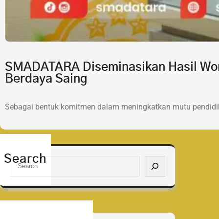
SMADATARA Diseminasikan Hasil Wor
Berdaya Saing
Sebagai bentuk komitmen dalam meningkatkan mutu pendidik
Search
S
e
a
r
c