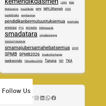
kemendikdasmen
LDKS
lkbb
MPLSRamah
Mahavation
maulidnabi
MPK
OSIS
paskibraka
pembaretan
pendidikanbermutuuntuksemua
pramuka
prestasi
PTA
RESIMEN
SMAAwards
smadatara
smadatarajaya
SMADATARARUN
smamajubersamahebatsemua
SPCP
SPMB
SPMB2026
StudentExchange
Taruna
taekwondo
TKA
TB7
TahunBaru2026
Follow Us
Twitter
Instagram
LinkedIn
WhatsApp
Facebook