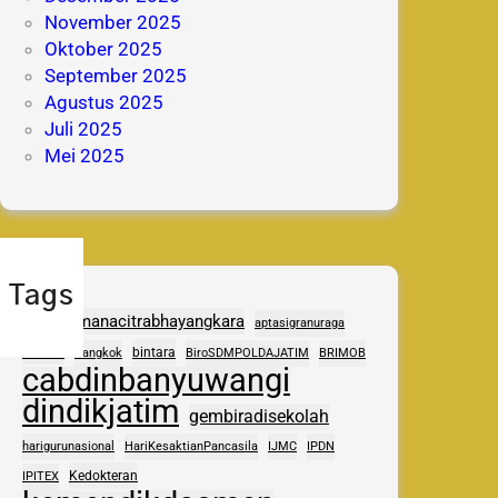
November 2025
Oktober 2025
September 2025
Agustus 2025
Juli 2025
Mei 2025
Tags
adhipramanacitrabhayangkara
aptasigranuraga
ASAS
bintara
Bangkok
BiroSDMPOLDAJATIM
BRIMOB
cabdinbanyuwangi
dindikjatim
gembiradisekolah
harigurunasional
HariKesaktianPancasila
IJMC
IPDN
Kedokteran
IPITEX