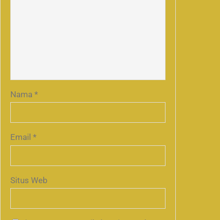
Nama
*
Email
*
Situs Web