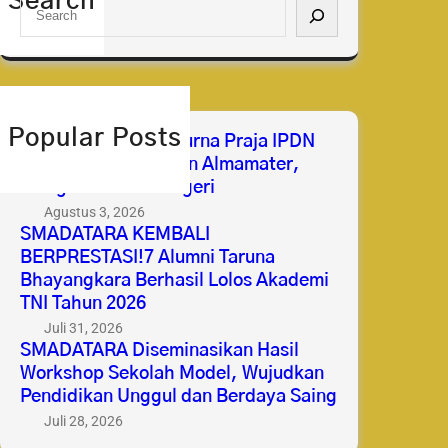
Search
S
e
a
r
c
h
Popular Posts
Selamat & Sukses Purna Praja IPDN
2026 Membanggakan Almamater,
Mengabdi untuk Negeri
Agustus 3, 2026
SMADATARA KEMBALI
BERPRESTASI!7 Alumni Taruna
Bhayangkara Berhasil Lolos Akademi
TNI Tahun 2026
Juli 31, 2026
SMADATARA Diseminasikan Hasil
Workshop Sekolah Model, Wujudkan
Pendidikan Unggul dan Berdaya Saing
Juli 28, 2026