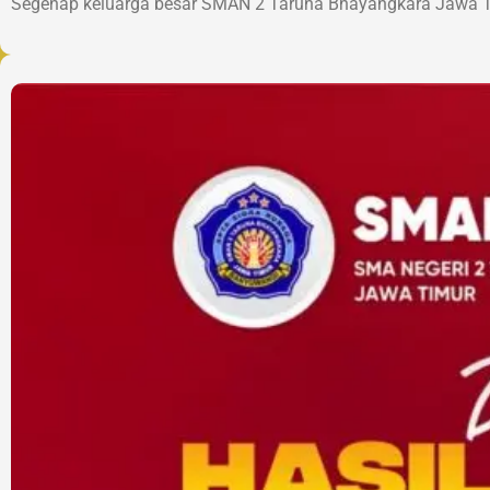
Segenap keluarga besar SMAN 2 Taruna Bhayangkara Jawa