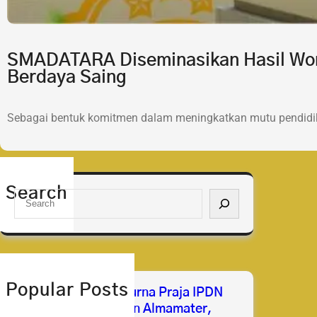
SMADATARA Diseminasikan Hasil Wor
Berdaya Saing
Sebagai bentuk komitmen dalam meningkatkan mutu pendidik
Search
S
e
a
r
c
h
Popular Posts
Selamat & Sukses Purna Praja IPDN
2026 Membanggakan Almamater,