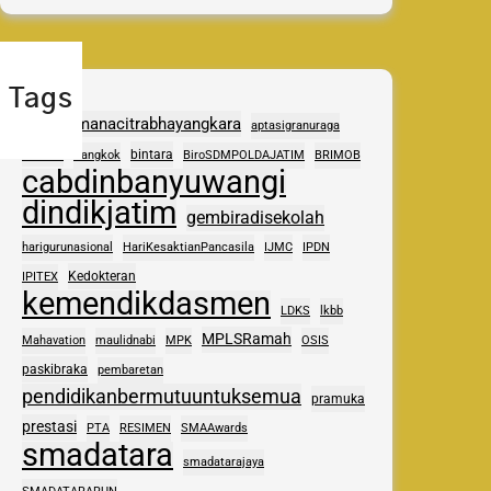
Tags
adhipramanacitrabhayangkara
aptasigranuraga
ASAS
bintara
Bangkok
BiroSDMPOLDAJATIM
BRIMOB
cabdinbanyuwangi
dindikjatim
gembiradisekolah
harigurunasional
HariKesaktianPancasila
IJMC
IPDN
Kedokteran
IPITEX
kemendikdasmen
LDKS
lkbb
MPLSRamah
Mahavation
maulidnabi
MPK
OSIS
paskibraka
pembaretan
pendidikanbermutuuntuksemua
pramuka
prestasi
PTA
RESIMEN
SMAAwards
smadatara
smadatarajaya