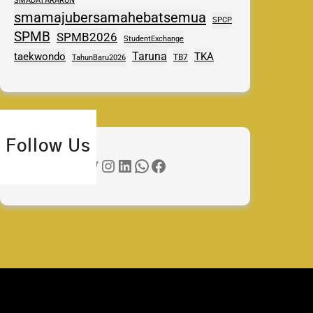
SMADATARARUN
smamajubersamahebatsemua
SPCP
SPMB
SPMB2026
StudentExchange
Taruna
taekwondo
TKA
TB7
TahunBaru2026
Follow Us
Twitter
Instagram
LinkedIn
WhatsApp
Facebook