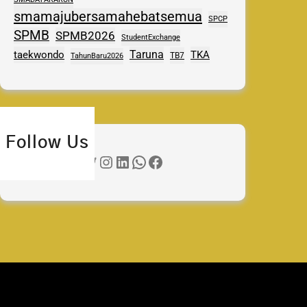
smamajubersamahebatsemua
SPCP
SPMB
SPMB2026
StudentExchange
Taruna
taekwondo
TKA
TB7
TahunBaru2026
Follow Us
Twitter
Instagram
LinkedIn
WhatsApp
Facebook