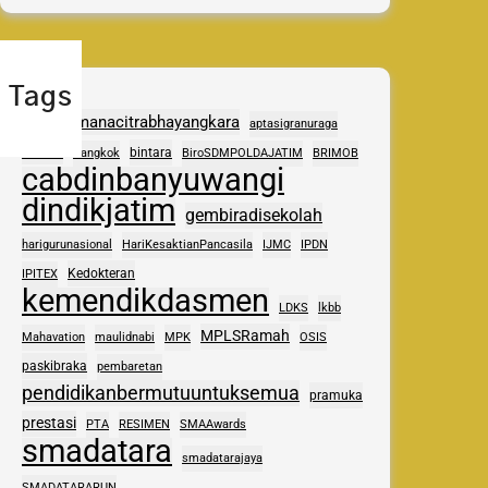
Tags
adhipramanacitrabhayangkara
aptasigranuraga
ASAS
bintara
Bangkok
BiroSDMPOLDAJATIM
BRIMOB
cabdinbanyuwangi
dindikjatim
gembiradisekolah
harigurunasional
HariKesaktianPancasila
IJMC
IPDN
Kedokteran
IPITEX
kemendikdasmen
LDKS
lkbb
MPLSRamah
Mahavation
maulidnabi
MPK
OSIS
paskibraka
pembaretan
pendidikanbermutuuntuksemua
pramuka
prestasi
PTA
RESIMEN
SMAAwards
smadatara
smadatarajaya
SMADATARARUN