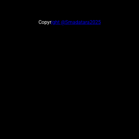
Copyr
ight @Smadatara2025