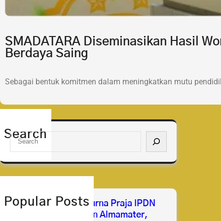
SMADATARA Diseminasikan Hasil Wor
Berdaya Saing
Sebagai bentuk komitmen dalam meningkatkan mutu pendidik
Search
S
e
a
r
c
h
Popular Posts
Selamat & Sukses Purna Praja IPDN
2026 Membanggakan Almamater,