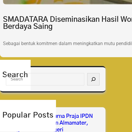
SMADATARA Diseminasikan Hasil Wor
Berdaya Saing
Sebagai bentuk komitmen dalam meningkatkan mutu pendidik
Search
S
e
a
r
c
h
Popular Posts
Selamat & Sukses Purna Praja IPDN
2026 Membanggakan Almamater,
Mengabdi untuk Negeri