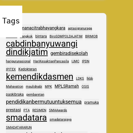
Tags
adhipramanacitrabhayangkara
aptasigranuraga
ASAS
bintara
Bangkok
BiroSDMPOLDAJATIM
BRIMOB
cabdinbanyuwangi
dindikjatim
gembiradisekolah
harigurunasional
HariKesaktianPancasila
IJMC
IPDN
Kedokteran
IPITEX
kemendikdasmen
LDKS
lkbb
MPLSRamah
Mahavation
maulidnabi
MPK
OSIS
paskibraka
pembaretan
pendidikanbermutuuntuksemua
pramuka
prestasi
PTA
RESIMEN
SMAAwards
smadatara
smadatarajaya
SMADATARARUN