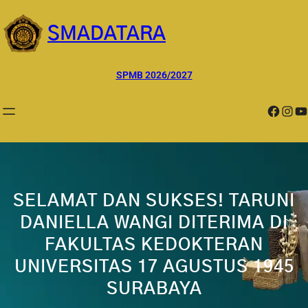
Lewati
ke
SMADATARA
konten
SPMB 2026/2027
Facebook
Instagram
YouTube
SELAMAT DAN SUKSES! TARUNI
DANIELLA WANGI DITERIMA DI
FAKULTAS KEDOKTERAN
UNIVERSITAS 17 AGUSTUS 1945
SURABAYA