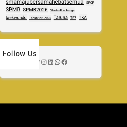
smamajubersamahebatsemua
SPCP
SPMB
SPMB2026
StudentExchange
Taruna
taekwondo
TKA
TB7
TahunBaru2026
Follow Us
Twitter
Instagram
LinkedIn
WhatsApp
Facebook