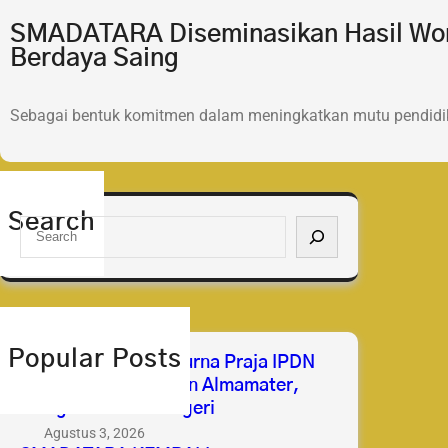
SMADATARA Diseminasikan Hasil Wor
Berdaya Saing
Sebagai bentuk komitmen dalam meningkatkan mutu pendidik
Search
S
e
a
r
c
h
Popular Posts
Selamat & Sukses Purna Praja IPDN
2026 Membanggakan Almamater,
Mengabdi untuk Negeri
Agustus 3, 2026