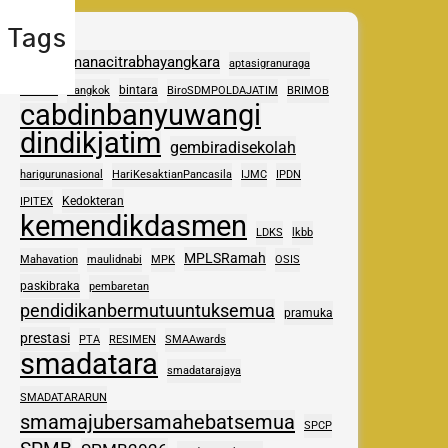
Tags
adhipramanacitrabhayangkara
aptasigranuraga
ASAS
bintara
Bangkok
BiroSDMPOLDAJATIM
BRIMOB
cabdinbanyuwangi
dindikjatim
gembiradisekolah
harigurunasional
HariKesaktianPancasila
IJMC
IPDN
Kedokteran
IPITEX
kemendikdasmen
LDKS
lkbb
MPLSRamah
Mahavation
maulidnabi
MPK
OSIS
paskibraka
pembaretan
pendidikanbermutuuntuksemua
pramuka
prestasi
PTA
RESIMEN
SMAAwards
smadatara
smadatarajaya
SMADATARARUN
smamajubersamahebatsemua
SPCP