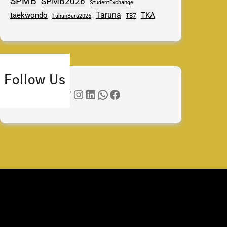
SPMB
SPMB2026
StudentExchange
Taruna
taekwondo
TKA
TB7
TahunBaru2026
Follow Us
Twitter
Instagram
LinkedIn
WhatsApp
Facebook