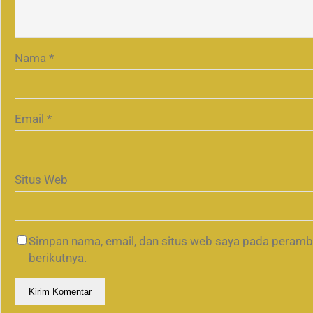
Nama
*
Email
*
Situs Web
Simpan nama, email, dan situs web saya pada peramb
berikutnya.