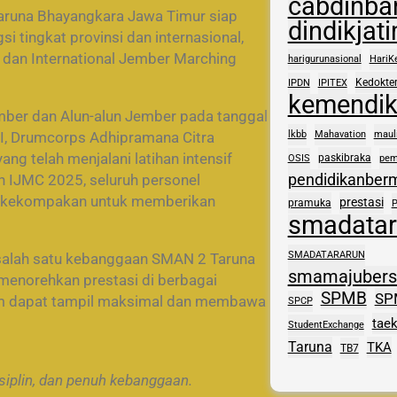
cabdinba
aruna Bhayangkara Jawa Timur siap
dindikjat
 tingkat provinsi dan internasional,
 dan International Jember Marching
harigurunasional
HariK
Kedokte
IPDN
IPITEX
kemendi
mber dan Alun-alun Jember pada tanggal
I, Drumcorps Adhipramana Citra
lkbb
Mahavation
maul
g telah menjalani latihan intensif
paskibraka
OSIS
pem
pendidikanber
n IJMC 2025, seluruh personel
 kekompakan untuk memberikan
prestasi
pramuka
smadatar
SMADATARARUN
salah satu kebanggaan SMAN 2 Taruna
smamajuber
menorehkan prestasi di berbagai
SPMB
SP
tim dapat tampil maksimal dan membawa
SPCP
tae
StudentExchange
Taruna
TKA
TB7
isiplin, dan penuh kebanggaan.