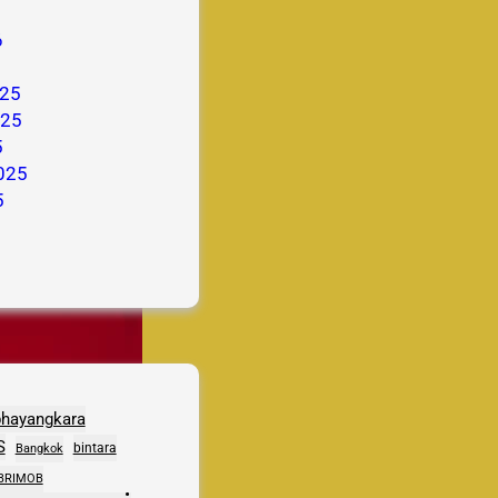
6
25
025
5
025
5
bhayangkara
S
bintara
Bangkok
BRIMOB