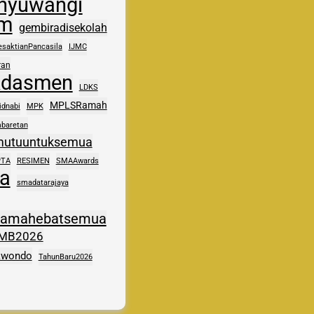
nyuwangi
im
gembiradisekolah
esaktianPancasila
IJMC
ran
kdasmen
LDKS
MPLSRamah
idnabi
MPK
baretan
mutuuntuksemua
PTA
RESIMEN
SMAAwards
a
smadatarajaya
samahebatsemua
MB2026
kwondo
TahunBaru2026