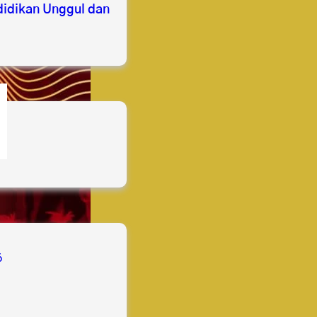
idikan Unggul dan
s
6