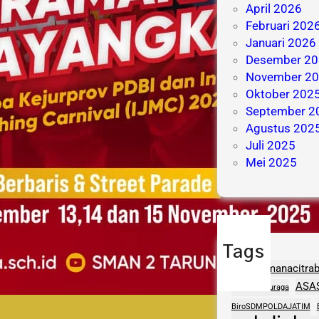
April 2026
Februari 202
Januari 2026
Desember 20
November 2
Oktober 202
September 2
Agustus 202
Juli 2025
Mei 2025
Tags
adhipramanacitra
ASA
aptasigranuraga
BiroSDMPOLDAJATIM