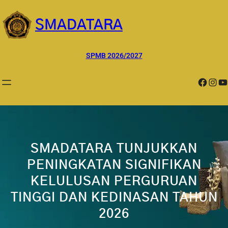
Lewati
ke
SMADATARA
konten
SPMB 2026/2027
Facebook
Instagram
YouTube
SMADATARA TUNJUKKAN
PENINGKATAN SIGNIFIKAN
KELULUSAN PERGURUAN
TINGGI DAN KEDINASAN TAHUN
2026