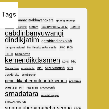
Tags
adhipramanacitrabhayangkara
aptasigranuraga
ASAS
bintara
Bangkok
BiroSDMPOLDAJATIM
BRIMOB
cabdinbanyuwangi
dindikjatim
gembiradisekolah
harigurunasional
HariKesaktianPancasila
IJMC
IPDN
Kedokteran
IPITEX
kemendikdasmen
LDKS
lkbb
MPLSRamah
Mahavation
maulidnabi
MPK
OSIS
paskibraka
pembaretan
pendidikanbermutuuntuksemua
pramuka
prestasi
PTA
RESIMEN
SMAAwards
smadatara
smadatarajaya
SMADATARARUN
smamajubersamahebatsemua
SPCP