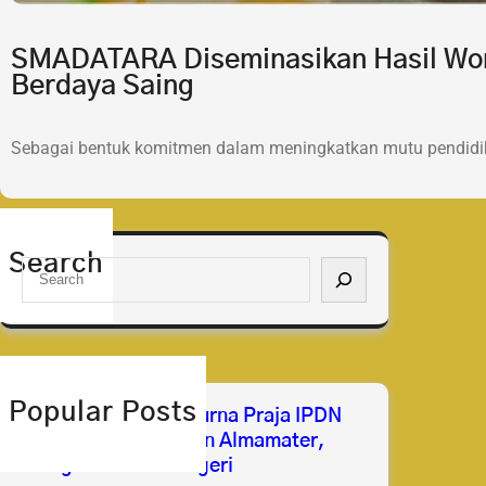
SMADATARA Diseminasikan Hasil Wor
Berdaya Saing
Sebagai bentuk komitmen dalam meningkatkan mutu pendidik
Search
S
e
a
r
c
h
Popular Posts
Selamat & Sukses Purna Praja IPDN
2026 Membanggakan Almamater,
Mengabdi untuk Negeri