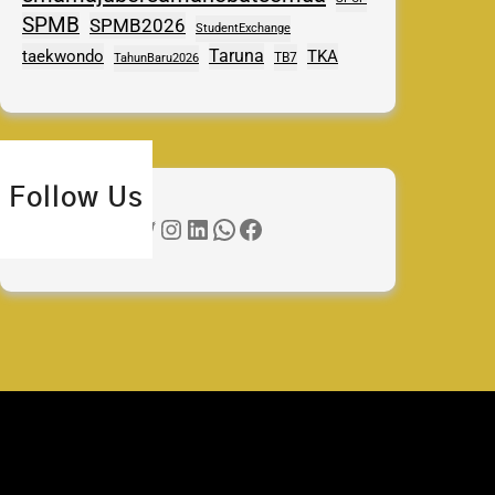
SPMB
SPMB2026
StudentExchange
Taruna
taekwondo
TKA
TB7
TahunBaru2026
Follow Us
Twitter
Instagram
LinkedIn
WhatsApp
Facebook