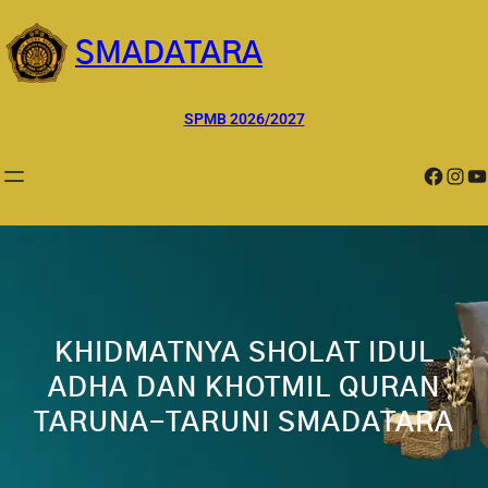
Lewati
ke
SMADATARA
konten
SPMB 2026/2027
Facebook
Instagram
YouTube
KHIDMATNYA SHOLAT IDUL
ADHA DAN KHOTMIL QURAN
TARUNA-TARUNI SMADATARA