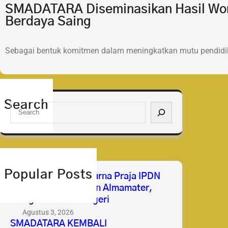
SMADATARA Diseminasikan Hasil Wor
Berdaya Saing
Sebagai bentuk komitmen dalam meningkatkan mutu pendidik
Search
S
e
a
r
c
h
Popular Posts
Selamat & Sukses Purna Praja IPDN
2026 Membanggakan Almamater,
Mengabdi untuk Negeri
Agustus 3, 2026
SMADATARA KEMBALI