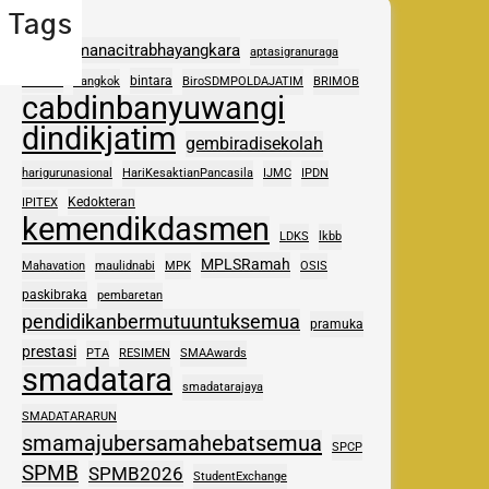
Tags
adhipramanacitrabhayangkara
aptasigranuraga
ASAS
bintara
Bangkok
BiroSDMPOLDAJATIM
BRIMOB
cabdinbanyuwangi
dindikjatim
gembiradisekolah
harigurunasional
HariKesaktianPancasila
IJMC
IPDN
Kedokteran
IPITEX
kemendikdasmen
LDKS
lkbb
MPLSRamah
Mahavation
maulidnabi
MPK
OSIS
paskibraka
pembaretan
pendidikanbermutuuntuksemua
pramuka
prestasi
PTA
RESIMEN
SMAAwards
smadatara
smadatarajaya
SMADATARARUN
smamajubersamahebatsemua
SPCP
SPMB
SPMB2026
StudentExchange