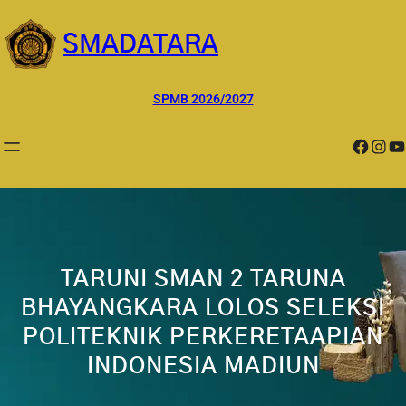
Lewati
ke
SMADATARA
konten
SPMB 2026/2027
Facebook
Instagram
YouTube
TARUNI SMAN 2 TARUNA
BHAYANGKARA LOLOS SELEKSI
POLITEKNIK PERKERETAAPIAN
INDONESIA MADIUN