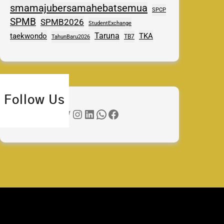
smamajubersamahebatsemua
SPCP
SPMB
SPMB2026
StudentExchange
Taruna
taekwondo
TKA
TB7
TahunBaru2026
Follow Us
Twitter
Instagram
LinkedIn
WhatsApp
Facebook