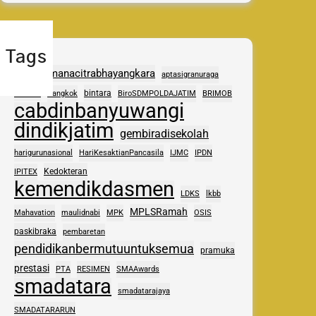
Tags
adhipramanacitrabhayangkara
aptasigranuraga
ASAS
bintara
Bangkok
BiroSDMPOLDAJATIM
BRIMOB
cabdinbanyuwangi
dindikjatim
gembiradisekolah
harigurunasional
HariKesaktianPancasila
IJMC
IPDN
Kedokteran
IPITEX
kemendikdasmen
LDKS
lkbb
MPLSRamah
Mahavation
maulidnabi
MPK
OSIS
paskibraka
pembaretan
pendidikanbermutuuntuksemua
pramuka
prestasi
PTA
RESIMEN
SMAAwards
smadatara
smadatarajaya
SMADATARARUN