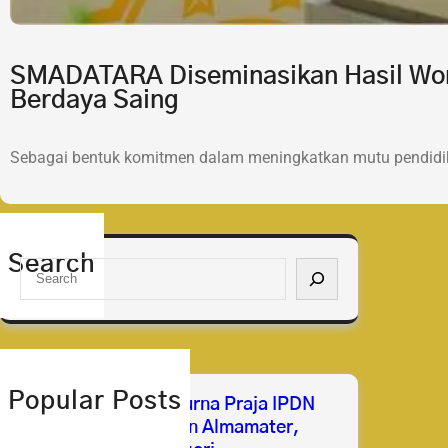
SMADATARA Diseminasikan Hasil Wor
Berdaya Saing
Sebagai bentuk komitmen dalam meningkatkan mutu pendidik
Search
S
e
a
r
c
h
Popular Posts
Selamat & Sukses Purna Praja IPDN
2026 Membanggakan Almamater,