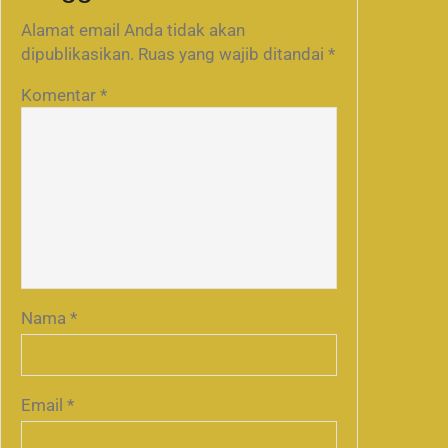
Alamat email Anda tidak akan
dipublikasikan.
Ruas yang wajib ditandai
*
Komentar
*
Nama
*
Email
*