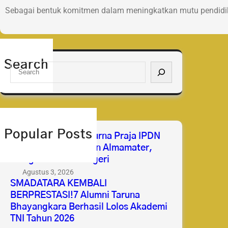
Sebagai bentuk komitmen dalam meningkatkan mutu pendidik
Search
S
e
a
r
c
h
Popular Posts
Selamat & Sukses Purna Praja IPDN
2026 Membanggakan Almamater,
Mengabdi untuk Negeri
Agustus 3, 2026
SMADATARA KEMBALI
BERPRESTASI!7 Alumni Taruna
Bhayangkara Berhasil Lolos Akademi
TNI Tahun 2026