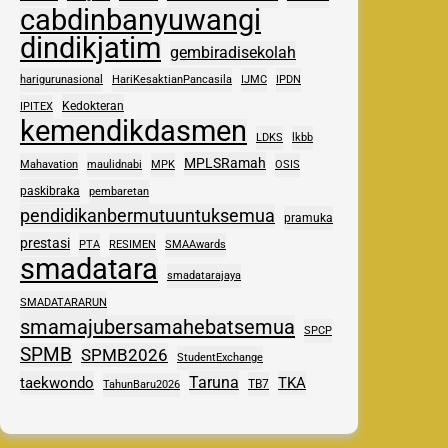
cabdinbanyuwangi
dindikjatim
gembiradisekolah
harigurunasional
HariKesaktianPancasila
IJMC
IPDN
Kedokteran
IPITEX
kemendikdasmen
LDKS
lkbb
MPLSRamah
Mahavation
maulidnabi
MPK
OSIS
paskibraka
pembaretan
pendidikanbermutuuntuksemua
pramuka
prestasi
PTA
RESIMEN
SMAAwards
smadatara
smadatarajaya
SMADATARARUN
smamajubersamahebatsemua
SPCP
SPMB
SPMB2026
StudentExchange
Taruna
taekwondo
TKA
TB7
TahunBaru2026