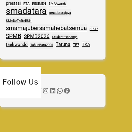
prestasi
PTA
RESIMEN
SMAAwards
smadatara
smadatarajaya
SMADATARARUN
smamajubersamahebatsemua
SPCP
SPMB
SPMB2026
StudentExchange
Taruna
taekwondo
TKA
TB7
TahunBaru2026
Follow Us
Twitter
Instagram
LinkedIn
WhatsApp
Facebook