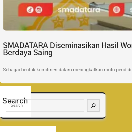
SMADATARA Diseminasikan Hasil Wor
Berdaya Saing
Sebagai bentuk komitmen dalam meningkatkan mutu pendidik
Search
S
e
a
r
c