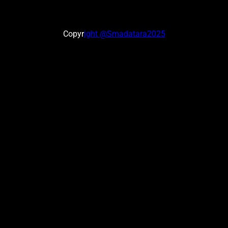
Copyr
ight @Smadatara2025