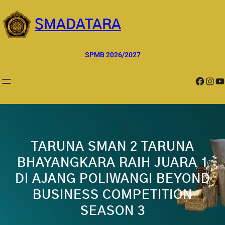
Lewati
ke
SMADATARA
konten
SPMB 2026/2027
Facebook
Instagram
YouTube
TARUNA SMAN 2 TARUNA
BHAYANGKARA RAIH JUARA 1
DI AJANG POLIWANGI BEYOND
BUSINESS COMPETITION
SEASON 3