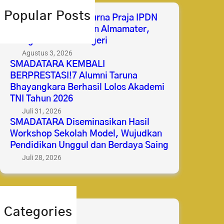
h
Popular Posts
Selamat & Sukses Purna Praja IPDN
2026 Membanggakan Almamater,
Mengabdi untuk Negeri
Agustus 3, 2026
SMADATARA KEMBALI
BERPRESTASI!7 Alumni Taruna
Bhayangkara Berhasil Lolos Akademi
TNI Tahun 2026
Juli 31, 2026
SMADATARA Diseminasikan Hasil
Workshop Sekolah Model, Wujudkan
Pendidikan Unggul dan Berdaya Saing
Juli 28, 2026
Categories
berita