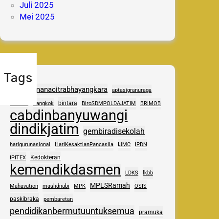
Juli 2025
Mei 2025
Tags
adhipramanacitrabhayangkara
aptasigranuraga
ASAS
bintara
Bangkok
BiroSDMPOLDAJATIM
BRIMOB
cabdinbanyuwangi
dindikjatim
gembiradisekolah
harigurunasional
HariKesaktianPancasila
IJMC
IPDN
Kedokteran
IPITEX
kemendikdasmen
LDKS
lkbb
MPLSRamah
Mahavation
maulidnabi
MPK
OSIS
paskibraka
pembaretan
pendidikanbermutuuntuksemua
pramuka