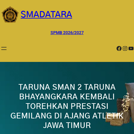
Lewati
ke
SMADATARA
konten
SPMB 2026/2027
Facebook
Instagram
YouTube
TARUNA SMAN 2 TARUNA
BHAYANGKARA KEMBALI
TOREHKAN PRESTASI
GEMILANG DI AJANG ATLETIK
JAWA TIMUR