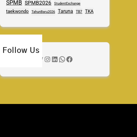
SPMB
SPMB2026
StudentExchange
Taruna
taekwondo
TKA
TB7
TahunBaru2026
Follow Us
Twitter
Instagram
LinkedIn
WhatsApp
Facebook