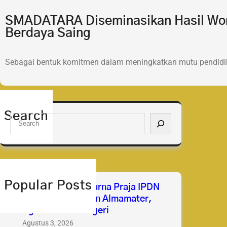
SMADATARA Diseminasikan Hasil Wor
Berdaya Saing
Sebagai bentuk komitmen dalam meningkatkan mutu pendidik
Search
S
e
a
r
c
h
Popular Posts
Selamat & Sukses Purna Praja IPDN
2026 Membanggakan Almamater,
Mengabdi untuk Negeri
Agustus 3, 2026