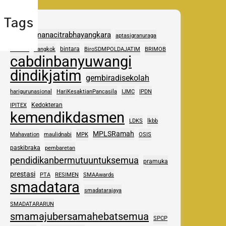
Tags
adhipramanacitrabhayangkara
aptasigranuraga
ASAS
bintara
Bangkok
BiroSDMPOLDAJATIM
BRIMOB
cabdinbanyuwangi
dindikjatim
gembiradisekolah
harigurunasional
HariKesaktianPancasila
IJMC
IPDN
Kedokteran
IPITEX
kemendikdasmen
LDKS
lkbb
MPLSRamah
Mahavation
maulidnabi
MPK
OSIS
paskibraka
pembaretan
pendidikanbermutuuntuksemua
pramuka
prestasi
PTA
RESIMEN
SMAAwards
smadatara
smadatarajaya
SMADATARARUN
smamajubersamahebatsemua
SPCP