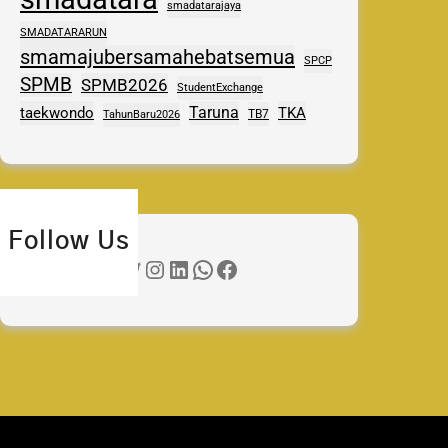
smadatarajaya
SMADATARARUN
smamajubersamahebatsemua
SPCP
SPMB
SPMB2026
StudentExchange
Taruna
taekwondo
TKA
TB7
TahunBaru2026
Follow Us
Twitter
Instagram
LinkedIn
WhatsApp
Facebook