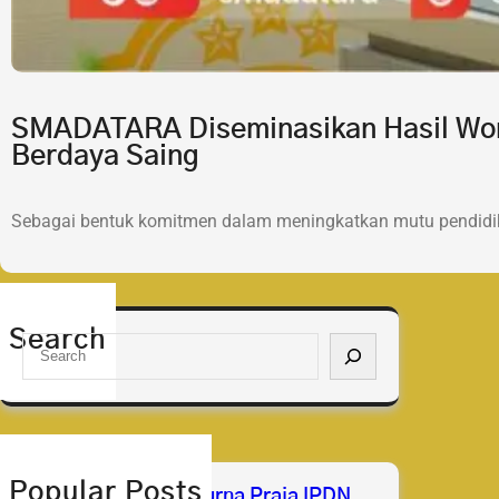
SMADATARA Diseminasikan Hasil Wor
Berdaya Saing
Sebagai bentuk komitmen dalam meningkatkan mutu pendidik
Search
S
e
a
r
c
h
Popular Posts
Selamat & Sukses Purna Praja IPDN