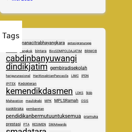
Tags
adhipramanacitrabhayangkara
aptasigranuraga
ASAS
bintara
Bangkok
BiroSDMPOLDAJATIM
BRIMOB
cabdinbanyuwangi
dindikjatim
gembiradisekolah
harigurunasional
HariKesaktianPancasila
IJMC
IPDN
Kedokteran
IPITEX
kemendikdasmen
LDKS
lkbb
MPLSRamah
Mahavation
maulidnabi
MPK
OSIS
paskibraka
pembaretan
pendidikanbermutuuntuksemua
pramuka
prestasi
PTA
RESIMEN
SMAAwards
smadatara