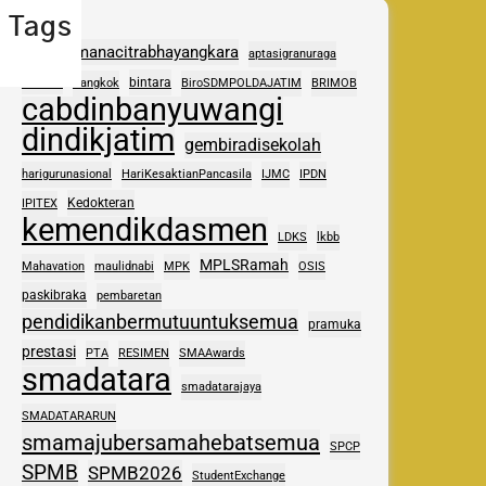
Tags
adhipramanacitrabhayangkara
aptasigranuraga
ASAS
bintara
Bangkok
BiroSDMPOLDAJATIM
BRIMOB
cabdinbanyuwangi
dindikjatim
gembiradisekolah
harigurunasional
HariKesaktianPancasila
IJMC
IPDN
Kedokteran
IPITEX
kemendikdasmen
LDKS
lkbb
MPLSRamah
Mahavation
maulidnabi
MPK
OSIS
paskibraka
pembaretan
pendidikanbermutuuntuksemua
pramuka
prestasi
PTA
RESIMEN
SMAAwards
smadatara
smadatarajaya
SMADATARARUN
smamajubersamahebatsemua
SPCP
SPMB
SPMB2026
StudentExchange