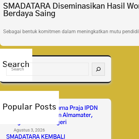
SMADATARA Diseminasikan Hasil Wor
Berdaya Saing
Sebagai bentuk komitmen dalam meningkatkan mutu pendidik
Search
S
e
a
r
c
h
Popular Posts
Selamat & Sukses Purna Praja IPDN
2026 Membanggakan Almamater,
Mengabdi untuk Negeri
Agustus 3, 2026
SMADATARA KEMBALI