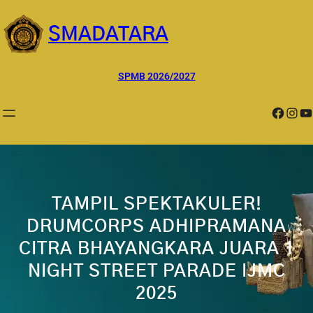
Lewati
ke
SMADATARA
konten
SPMB 2026/2027
Facebook
Instagram
YouTube
TAMPIL SPEKTAKULER!
DRUMCORPS ADHIPRAMANA
CITRA BHAYANGKARA JUARA 1
NIGHT STREET PARADE IJMC
2025