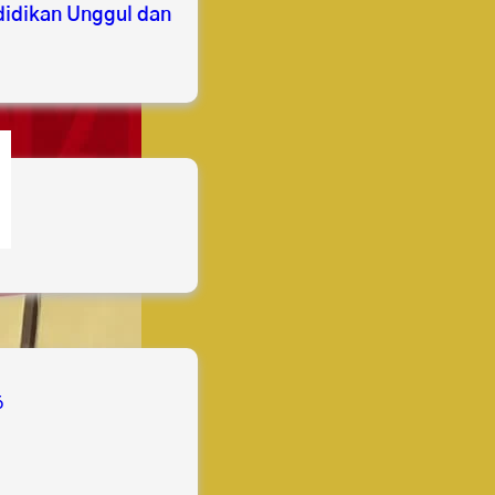
idikan Unggul dan
s
6