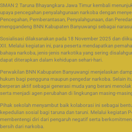
SMAN 2 Taruna Bhayangkara Jawa Timur kembali menunj
upaya pencegahan penyalahgunaan narkoba dengan menyele
Pencegahan, Pemberantasan, Penyalahgunaan, dan Peredara
menggandeng BNN Kabupaten Banyuwangi sebagai narasu
Sosialisasi dilaksanakan pada 18 November 2025 dan diikuti
XII. Melalui kegiatan ini, para peserta mendapatkan pem
bahaya narkoba, jenis-jenis narkotika yang sering disalah
dapat diterapkan dalam kehidupan sehari-hari.
Perwakilan BNN Kabupaten Banyuwangi menjelaskan dampak 
hukum bagi pengguna maupun pengedar narkoba. Selain itu,
berperan aktif sebagai generasi muda yang berani menola
serta menjadi agen perubahan di lingkungan masing-masin
Pihak sekolah menyambut baik kolaborasi ini sebagai bent
kepedulian sosial bagi taruna dan taruni. Melalui kegiat
membentengi diri dari pengaruh negatif serta berkomitmen
bersih dari narkoba.