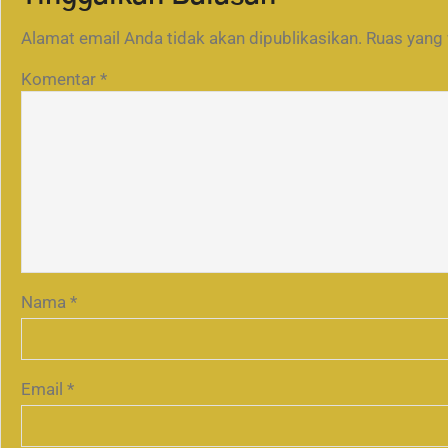
Alamat email Anda tidak akan dipublikasikan.
Ruas yang 
Komentar
*
Nama
*
Email
*