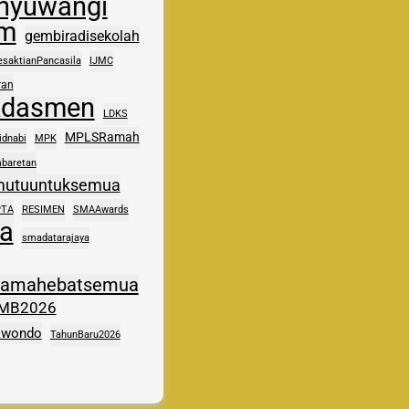
nyuwangi
im
gembiradisekolah
esaktianPancasila
IJMC
ran
kdasmen
LDKS
MPLSRamah
idnabi
MPK
baretan
mutuuntuksemua
PTA
RESIMEN
SMAAwards
a
smadatarajaya
samahebatsemua
MB2026
kwondo
TahunBaru2026