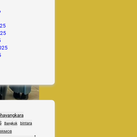
6
25
025
5
025
5
bhayangkara
S
bintara
Bangkok
BRIMOB