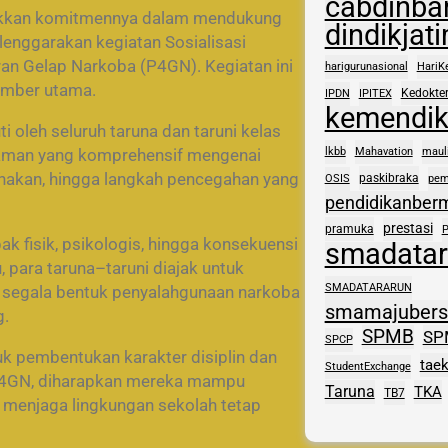
cabdinba
ukkan komitmennya dalam mendukung
dindikjat
nggarakan kegiatan Sosialisasi
n Gelap Narkoba (P4GN). Kegiatan ini
harigurunasional
HariK
mber utama.
Kedokte
IPDN
IPITEX
kemendi
 oleh seluruh taruna dan taruni kelas
ahaman yang komprehensif mengenai
lkbb
Mahavation
maul
gunakan, hingga langkah pencegahan yang
paskibraka
OSIS
pem
pendidikanber
prestasi
pramuka
fisik, psikologis, hingga konsekuensi
smadatar
 para taruna–taruni diajak untuk
SMADATARARUN
k segala bentuk penyalahgunaan narkoba
smamajuber
g.
SPMB
SP
SPCP
uk pembentukan karakter disiplin dan
tae
StudentExchange
an P4GN, diharapkan mereka mampu
Taruna
TKA
TB7
 menjaga lingkungan sekolah tetap