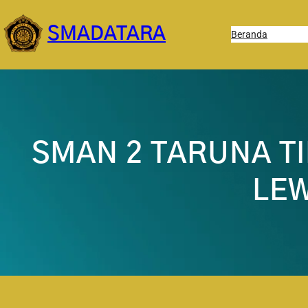
Lewati
ke
SMADATARA
Beranda
konten
SMAN 2 TARUNA T
LEW