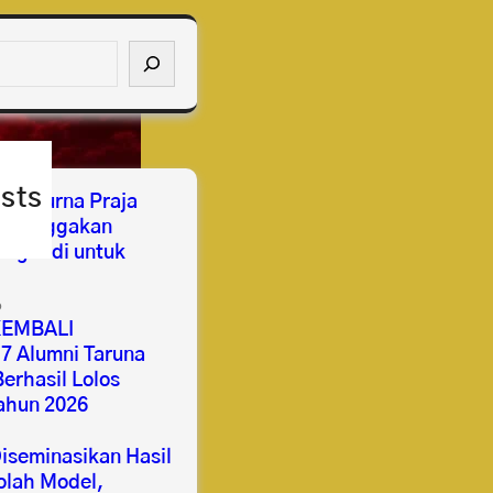
sts
ses Purna Praja
mbanggakan
ngabdi untuk
6
EMBALI
 Alumni Taruna
erhasil Lolos
ahun 2026
seminasikan Hasil
lah Model,