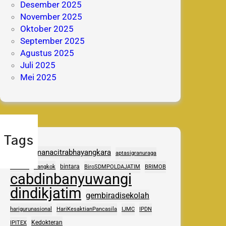
Desember 2025
November 2025
Oktober 2025
September 2025
Agustus 2025
Juli 2025
Mei 2025
Tags
adhipramanacitrabhayangkara
aptasigranuraga
ASAS
bintara
Bangkok
BiroSDMPOLDAJATIM
BRIMOB
cabdinbanyuwangi
dindikjatim
gembiradisekolah
harigurunasional
HariKesaktianPancasila
IJMC
IPDN
Kedokteran
IPITEX