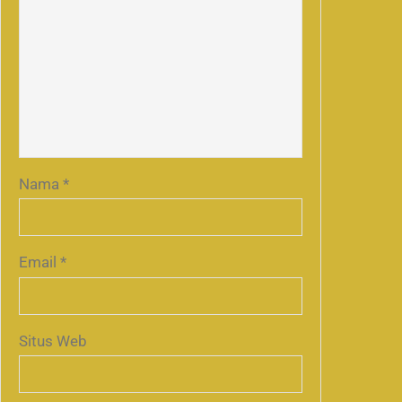
Nama
*
Email
*
Situs Web