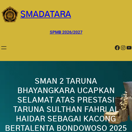
Lewati
ke
SMADATARA
konten
SPMB 2026/2027
Facebook
Instagram
YouTube
SMAN 2 TARUNA
BHAYANGKARA UCAPKAN
SELAMAT ATAS PRESTASI
TARUNA SULTHAN FAHRI AL
HAIDAR SEBAGAI KACONG
BERTALENTA BONDOWOSO 2025