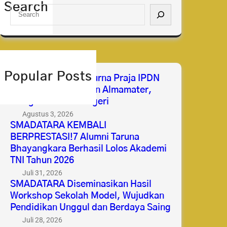
Search
S
e
a
r
c
h
Popular Posts
Selamat & Sukses Purna Praja IPDN
2026 Membanggakan Almamater,
Mengabdi untuk Negeri
Agustus 3, 2026
SMADATARA KEMBALI
BERPRESTASI!7 Alumni Taruna
Bhayangkara Berhasil Lolos Akademi
TNI Tahun 2026
Juli 31, 2026
SMADATARA Diseminasikan Hasil
Workshop Sekolah Model, Wujudkan
Pendidikan Unggul dan Berdaya Saing
Juli 28, 2026