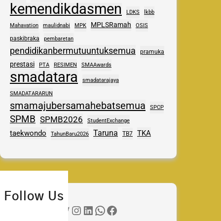
kemendikdasmen
LDKS
lkbb
MPLSRamah
Mahavation
maulidnabi
MPK
OSIS
paskibraka
pembaretan
pendidikanbermutuuntuksemua
pramuka
prestasi
PTA
RESIMEN
SMAAwards
smadatara
smadatarajaya
SMADATARARUN
smamajubersamahebatsemua
SPCP
SPMB
SPMB2026
StudentExchange
Taruna
taekwondo
TKA
TB7
TahunBaru2026
Follow Us
Twitter
Instagram
LinkedIn
WhatsApp
Facebook