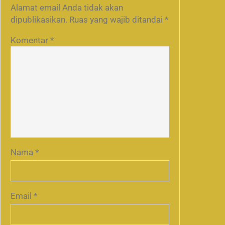
Alamat email Anda tidak akan
dipublikasikan.
Ruas yang wajib ditandai
*
Komentar
*
Nama
*
Email
*