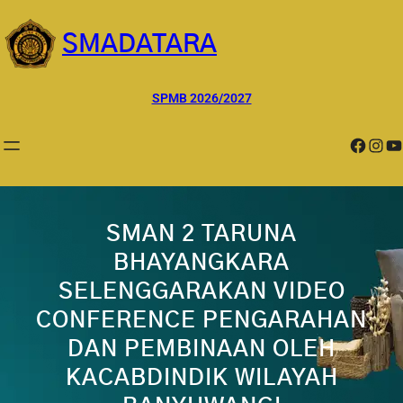
Lewati
ke
SMADATARA
konten
SPMB 2026/2027
Facebook
Instagram
YouTube
SMAN 2 TARUNA
BHAYANGKARA
SELENGGARAKAN VIDEO
CONFERENCE PENGARAHAN
DAN PEMBINAAN OLEH
KACABDINDIK WILAYAH