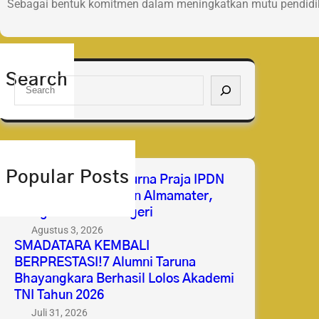
Sebagai bentuk komitmen dalam meningkatkan mutu pendidik
Search
S
e
a
r
c
h
Popular Posts
Selamat & Sukses Purna Praja IPDN
2026 Membanggakan Almamater,
Mengabdi untuk Negeri
Agustus 3, 2026
SMADATARA KEMBALI
BERPRESTASI!7 Alumni Taruna
Bhayangkara Berhasil Lolos Akademi
TNI Tahun 2026
Juli 31, 2026