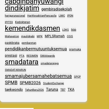
cabdinbanyuwangi
dindikjatim
gembiradisekolah
harigurunasional
HariKesaktianPancasila
IJMC
IPDN
Kedokteran
IPITEX
kemendikdasmen
LDKS
lkbb
MPLSRamah
Mahavation
maulidnabi
MPK
OSIS
paskibraka
pembaretan
pendidikanbermutuuntuksemua
pramuka
prestasi
PTA
RESIMEN
SMAAwards
smadatara
smadatarajaya
SMADATARARUN
smamajubersamahebatsemua
SPCP
SPMB
SPMB2026
StudentExchange
Taruna
taekwondo
TKA
TB7
TahunBaru2026