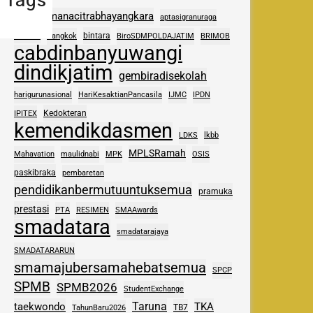
Tags
adhipramanacitrabhayangkara
aptasigranuraga
ASAS
bintara
Bangkok
BiroSDMPOLDAJATIM
BRIMOB
cabdinbanyuwangi
dindikjatim
gembiradisekolah
harigurunasional
HariKesaktianPancasila
IJMC
IPDN
Kedokteran
IPITEX
kemendikdasmen
LDKS
lkbb
MPLSRamah
Mahavation
maulidnabi
MPK
OSIS
paskibraka
pembaretan
pendidikanbermutuuntuksemua
pramuka
prestasi
PTA
RESIMEN
SMAAwards
smadatara
smadatarajaya
SMADATARARUN
smamajubersamahebatsemua
SPCP
SPMB
SPMB2026
StudentExchange
Taruna
taekwondo
TKA
TB7
TahunBaru2026