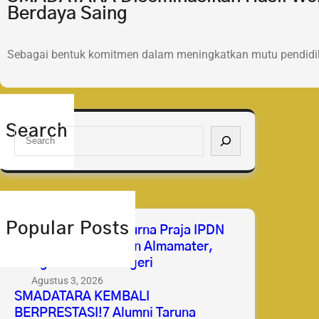
Berdaya Saing
Sebagai bentuk komitmen dalam meningkatkan mutu pendidik
Search
S
e
a
r
c
h
Popular Posts
Selamat & Sukses Purna Praja IPDN
2026 Membanggakan Almamater,
Mengabdi untuk Negeri
Agustus 3, 2026
SMADATARA KEMBALI
BERPRESTASI!7 Alumni Taruna