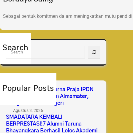
Sebagai bentuk komitmen dalam meningkatkan mutu pendidik
Search
S
e
a
r
c
h
Popular Posts
Selamat & Sukses Purna Praja IPDN
2026 Membanggakan Almamater,
Mengabdi untuk Negeri
Agustus 3, 2026
SMADATARA KEMBALI
BERPRESTASI!7 Alumni Taruna
Bhayangkara Berhasil Lolos Akademi