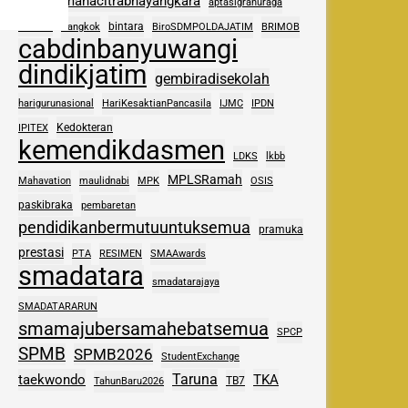
adhipramanacitrabhayangkara
aptasigranuraga
ASAS
bintara
Bangkok
BiroSDMPOLDAJATIM
BRIMOB
cabdinbanyuwangi
dindikjatim
gembiradisekolah
harigurunasional
HariKesaktianPancasila
IJMC
IPDN
Kedokteran
IPITEX
kemendikdasmen
LDKS
lkbb
MPLSRamah
Mahavation
maulidnabi
MPK
OSIS
paskibraka
pembaretan
pendidikanbermutuuntuksemua
pramuka
prestasi
PTA
RESIMEN
SMAAwards
smadatara
smadatarajaya
SMADATARARUN
smamajubersamahebatsemua
SPCP
SPMB
SPMB2026
StudentExchange
Taruna
taekwondo
TKA
TB7
TahunBaru2026