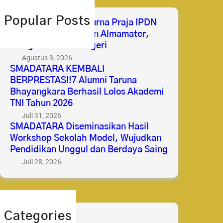
c
h
Popular Posts
Selamat & Sukses Purna Praja IPDN
2026 Membanggakan Almamater,
Mengabdi untuk Negeri
Agustus 3, 2026
SMADATARA KEMBALI
BERPRESTASI!7 Alumni Taruna
Bhayangkara Berhasil Lolos Akademi
TNI Tahun 2026
Juli 31, 2026
SMADATARA Diseminasikan Hasil
Workshop Sekolah Model, Wujudkan
Pendidikan Unggul dan Berdaya Saing
Juli 28, 2026
Categories