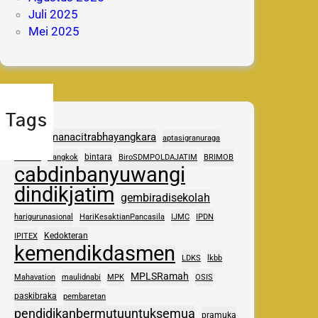
Juli 2025
Mei 2025
Tags
adhipramanacitrabhayangkara
aptasigranuraga
ASAS
bintara
Bangkok
BiroSDMPOLDAJATIM
BRIMOB
cabdinbanyuwangi
dindikjatim
gembiradisekolah
harigurunasional
HariKesaktianPancasila
IJMC
IPDN
Kedokteran
IPITEX
kemendikdasmen
LDKS
lkbb
MPLSRamah
Mahavation
maulidnabi
MPK
OSIS
paskibraka
pembaretan
pendidikanbermutuuntuksemua
pramuka