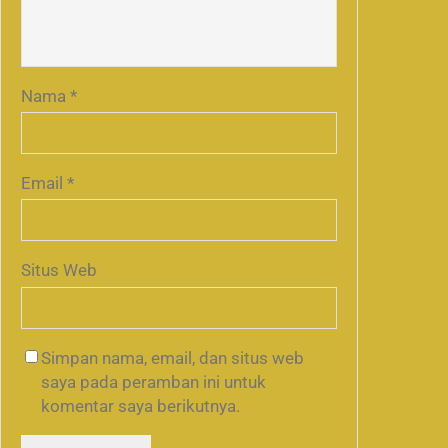
Nama
*
Email
*
Situs Web
Simpan nama, email, dan situs web
saya pada peramban ini untuk
komentar saya berikutnya.