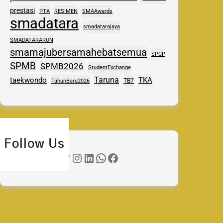
prestasi
PTA
RESIMEN
SMAAwards
smadatara
smadatarajaya
SMADATARARUN
smamajubersamahebatsemua
SPCP
SPMB
SPMB2026
StudentExchange
Taruna
taekwondo
TKA
TB7
TahunBaru2026
Follow Us
Twitter
Instagram
LinkedIn
WhatsApp
Facebook