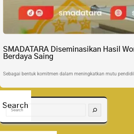
SMADATARA Diseminasikan Hasil Wor
Berdaya Saing
Sebagai bentuk komitmen dalam meningkatkan mutu pendidik
Search
S
e
a
r