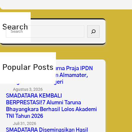
Search
S
e
a
r
c
h
Popular Posts
Selamat & Sukses Purna Praja IPDN
2026 Membanggakan Almamater,
Mengabdi untuk Negeri
Agustus 3, 2026
SMADATARA KEMBALI
BERPRESTASI!7 Alumni Taruna
Bhayangkara Berhasil Lolos Akademi
TNI Tahun 2026
Juli 31, 2026
SMADATARA Diseminasikan Hasil