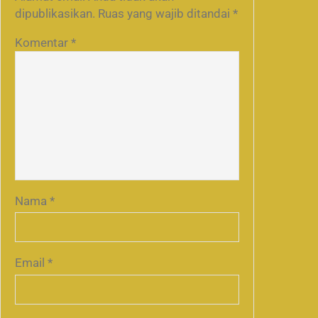
dipublikasikan.
Ruas yang wajib ditandai
*
Komentar
*
Nama
*
Email
*