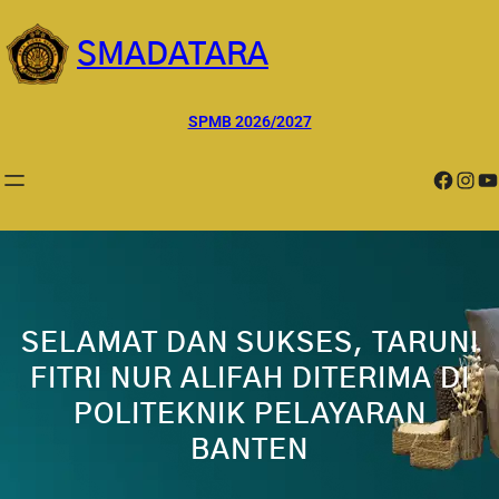
Lewati
ke
SMADATARA
konten
SPMB 2026/2027
Facebook
Instagram
YouTube
SELAMAT DAN SUKSES, TARUNI
FITRI NUR ALIFAH DITERIMA DI
POLITEKNIK PELAYARAN
BANTEN