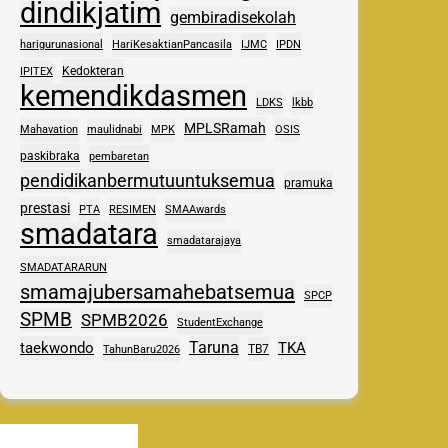
dindikjatim
gembiradisekolah
harigurunasional
HariKesaktianPancasila
IJMC
IPDN
Kedokteran
IPITEX
kemendikdasmen
LDKS
lkbb
MPLSRamah
Mahavation
maulidnabi
MPK
OSIS
paskibraka
pembaretan
pendidikanbermutuuntuksemua
pramuka
prestasi
PTA
RESIMEN
SMAAwards
smadatara
smadatarajaya
SMADATARARUN
smamajubersamahebatsemua
SPCP
SPMB
SPMB2026
StudentExchange
Taruna
taekwondo
TKA
TB7
TahunBaru2026