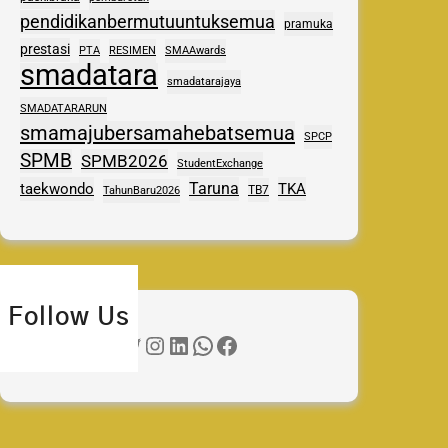
pendidikanbermutuuntuksemua
pramuka
prestasi
PTA
RESIMEN
SMAAwards
smadatara
smadatarajaya
SMADATARARUN
smamajubersamahebatsemua
SPCP
SPMB
SPMB2026
StudentExchange
Taruna
taekwondo
TKA
TB7
TahunBaru2026
Follow Us
Twitter
Instagram
LinkedIn
WhatsApp
Facebook