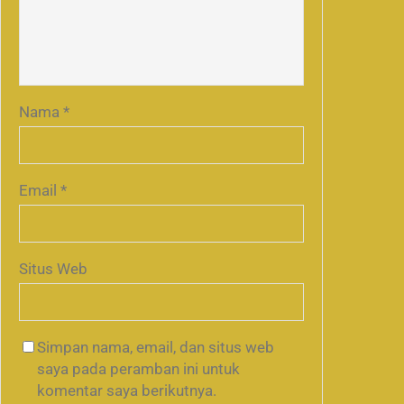
Nama
*
Email
*
Situs Web
Simpan nama, email, dan situs web
saya pada peramban ini untuk
komentar saya berikutnya.