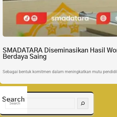
SMADATARA Diseminasikan Hasil Wor
Berdaya Saing
Sebagai bentuk komitmen dalam meningkatkan mutu pendidik
Search
S
e
a