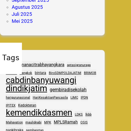
Agustus 2025
Juli 2025
Mei 2025
Tags
adhipramanacitrabhayangkara
aptasigranuraga
ASAS
bintara
Bangkok
BiroSDMPOLDAJATIM
BRIMOB
cabdinbanyuwangi
dindikjatim
gembiradisekolah
harigurunasional
HariKesaktianPancasila
IJMC
IPDN
Kedokteran
IPITEX
kemendikdasmen
LDKS
lkbb
MPLSRamah
Mahavation
maulidnabi
MPK
OSIS
paskibraka
pembaretan