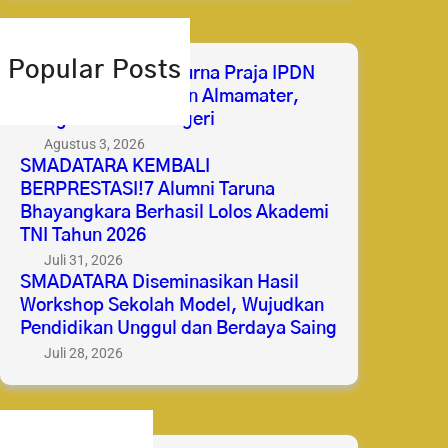
r
c
h
Popular Posts
Selamat & Sukses Purna Praja IPDN
2026 Membanggakan Almamater,
Mengabdi untuk Negeri
Agustus 3, 2026
SMADATARA KEMBALI
BERPRESTASI!7 Alumni Taruna
Bhayangkara Berhasil Lolos Akademi
TNI Tahun 2026
Juli 31, 2026
SMADATARA Diseminasikan Hasil
Workshop Sekolah Model, Wujudkan
Pendidikan Unggul dan Berdaya Saing
Juli 28, 2026