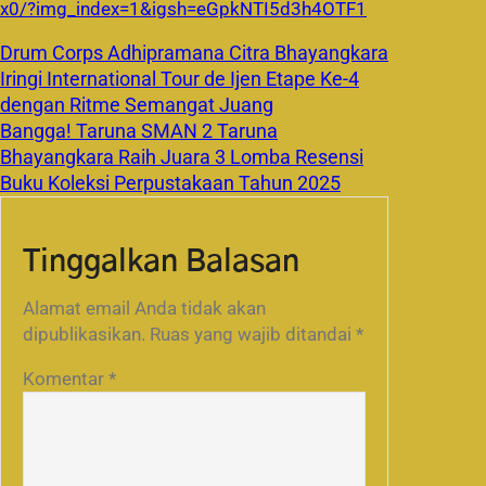
x0/?img_index=1&igsh=eGpkNTI5d3h4OTF1
Drum Corps Adhipramana Citra Bhayangkara
Iringi International Tour de Ijen Etape Ke-4
dengan Ritme Semangat Juang
Bangga! Taruna SMAN 2 Taruna
Bhayangkara Raih Juara 3 Lomba Resensi
Buku Koleksi Perpustakaan Tahun 2025
Tinggalkan Balasan
Alamat email Anda tidak akan
dipublikasikan.
Ruas yang wajib ditandai
*
Komentar
*