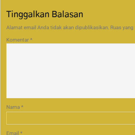
Tinggalkan Balasan
Alamat email Anda tidak akan dipublikasikan.
Ruas yang 
Komentar
*
Nama
*
Email
*