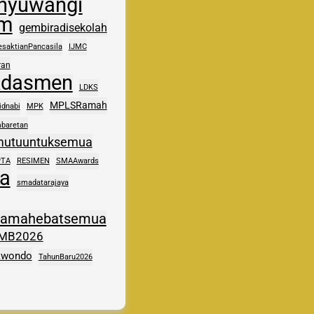
nyuwangi
im
gembiradisekolah
esaktianPancasila
IJMC
ran
kdasmen
LDKS
MPLSRamah
idnabi
MPK
baretan
mutuuntuksemua
PTA
RESIMEN
SMAAwards
a
smadatarajaya
samahebatsemua
MB2026
kwondo
TahunBaru2026