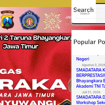
Search
S
e
a
r
c
h
Popular Po
Selamat & Suk
IPDN 2026 Me
Almamater, Me
Negeri
Agustus 3, 202
SMADATARA K
BERPRESTASI!7
Bhayangkara B
Akademi TNI T
Juli 31, 2026
SMADATARA Di
Workshop Seko