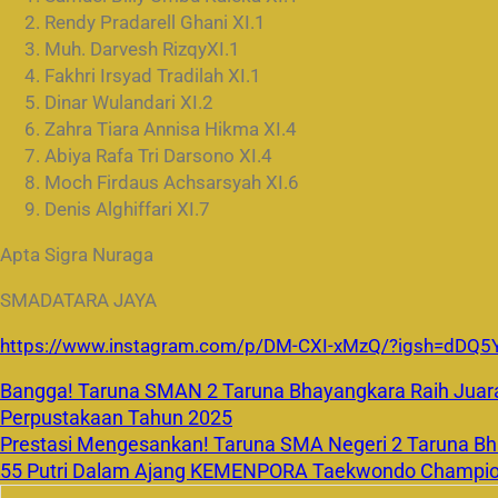
Rendy Pradarell Ghani XI.1
Muh. Darvesh RizqyXI.1
Fakhri Irsyad Tradilah XI.1
Dinar Wulandari XI.2
Zahra Tiara Annisa Hikma XI.4
Abiya Rafa Tri Darsono XI.4
Moch Firdaus Achsarsyah XI.6
Denis Alghiffari XI.7
Apta Sigra Nuraga
SMADATARA JAYA
https://www.instagram.com/p/DM-CXI-xMzQ/?igsh=dDQ
Bangga! Taruna SMAN 2 Taruna Bhayangkara Raih Juara
Perpustakaan Tahun 2025
Prestasi Mengesankan! Taruna SMA Negeri 2 Taruna Bha
55 Putri Dalam Ajang KEMENPORA Taekwondo Champio