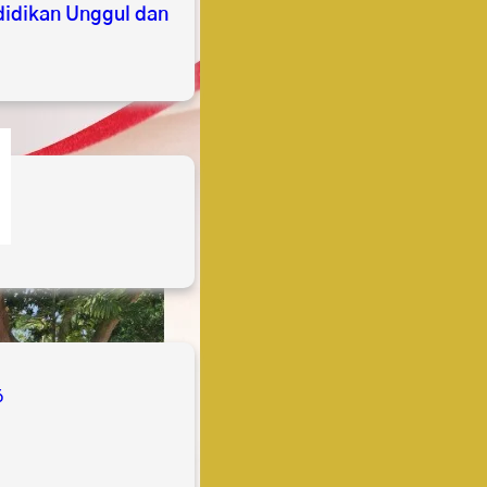
idikan Unggul dan
s
6