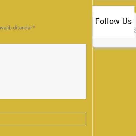
Follow Us
wajib ditandai
*
Twitter
Instagra