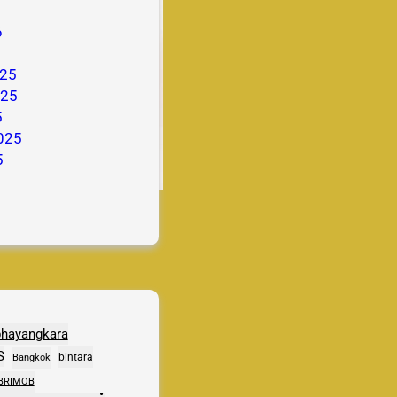
6
25
025
5
025
5
bhayangkara
S
bintara
Bangkok
BRIMOB