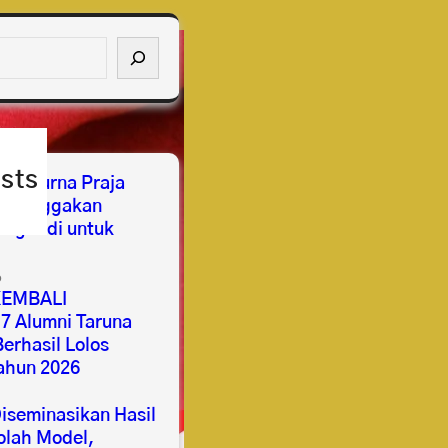
sts
ses Purna Praja
mbanggakan
ngabdi untuk
6
EMBALI
 Alumni Taruna
erhasil Lolos
ahun 2026
seminasikan Hasil
lah Model,