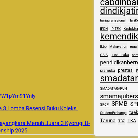
cabdinba
dindikjat
harigurunasional
HariK
Kedokte
IPDN
IPITEX
kemendi
lkbb
Mahavation
maul
paskibraka
OSIS
pem
pendidikanber
prestasi
pramuka
smadatar
SMADATARARUN
smamajuber
5YW1pYm91Ynly
SPMB
SP
SPCP
 3 Lomba Resensi Buku Koleksi
tae
StudentExchange
Taruna
TKA
TB7
yangkara Meraih Juara 3 Kyorugi U-
nship 2025