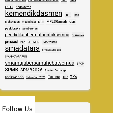
harigurunasional
HariKesaktianPancasila
IJMC
IPDN
Kedokteran
IPITEX
kemendikdasmen
LDKS
lkbb
MPLSRamah
Mahavation
maulidnabi
MPK
OSIS
paskibraka
pembaretan
pendidikanbermutuuntuksemua
pramuka
prestasi
PTA
RESIMEN
SMAAwards
smadatara
smadatarajaya
SMADATARARUN
smamajubersamahebatsemua
SPCP
SPMB
SPMB2026
StudentExchange
Taruna
taekwondo
TKA
TB7
TahunBaru2026
Follow Us