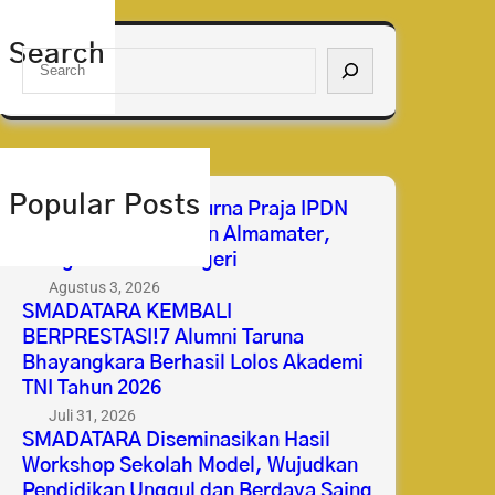
Search
S
e
a
r
c
h
Popular Posts
Selamat & Sukses Purna Praja IPDN
2026 Membanggakan Almamater,
Mengabdi untuk Negeri
Agustus 3, 2026
SMADATARA KEMBALI
BERPRESTASI!7 Alumni Taruna
Bhayangkara Berhasil Lolos Akademi
TNI Tahun 2026
Juli 31, 2026
SMADATARA Diseminasikan Hasil
Workshop Sekolah Model, Wujudkan
Pendidikan Unggul dan Berdaya Saing