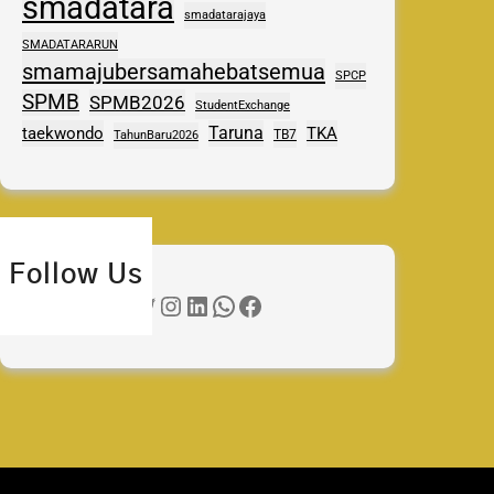
smadatara
smadatarajaya
SMADATARARUN
smamajubersamahebatsemua
SPCP
SPMB
SPMB2026
StudentExchange
Taruna
taekwondo
TKA
TB7
TahunBaru2026
Follow Us
Twitter
Instagram
LinkedIn
WhatsApp
Facebook