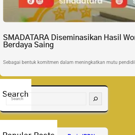
SMADATARA Diseminasikan Hasil Wor
Berdaya Saing
Sebagai bentuk komitmen dalam meningkatkan mutu pendidik
Search
S
e
a
r
c
h