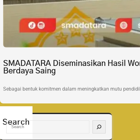
SMADATARA Diseminasikan Hasil Wor
Berdaya Saing
Sebagai bentuk komitmen dalam meningkatkan mutu pendidik
Search
S
e
a