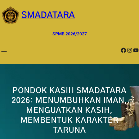
Lewati
ke
SMADATARA
konten
SPMB 2026/2027
Facebook
Instagram
YouTube
PONDOK KASIH SMADATARA
2026: MENUMBUHKAN IMAN,
MENGUATKAN KASIH,
MEMBENTUK KARAKTER
TARUNA