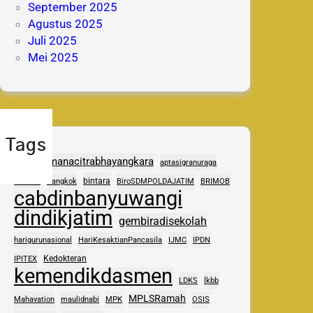
September 2025
Agustus 2025
Juli 2025
Mei 2025
Tags
adhipramanacitrabhayangkara
aptasigranuraga
ASAS
bintara
Bangkok
BiroSDMPOLDAJATIM
BRIMOB
cabdinbanyuwangi
dindikjatim
gembiradisekolah
harigurunasional
HariKesaktianPancasila
IJMC
IPDN
Kedokteran
IPITEX
kemendikdasmen
LDKS
lkbb
MPLSRamah
Mahavation
maulidnabi
MPK
OSIS