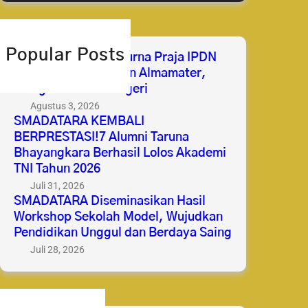
r
c
h
Popular Posts
Selamat & Sukses Purna Praja IPDN
2026 Membanggakan Almamater,
Mengabdi untuk Negeri
Agustus 3, 2026
SMADATARA KEMBALI
BERPRESTASI!7 Alumni Taruna
Bhayangkara Berhasil Lolos Akademi
TNI Tahun 2026
Juli 31, 2026
SMADATARA Diseminasikan Hasil
Workshop Sekolah Model, Wujudkan
Pendidikan Unggul dan Berdaya Saing
Juli 28, 2026