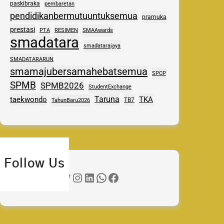
paskibraka
pembaretan
pendidikanbermutuuntuksemua
pramuka
prestasi
PTA
RESIMEN
SMAAwards
smadatara
smadatarajaya
SMADATARARUN
smamajubersamahebatsemua
SPCP
SPMB
SPMB2026
StudentExchange
Taruna
taekwondo
TKA
TB7
TahunBaru2026
Follow Us
Twitter
Instagram
LinkedIn
WhatsApp
Facebook