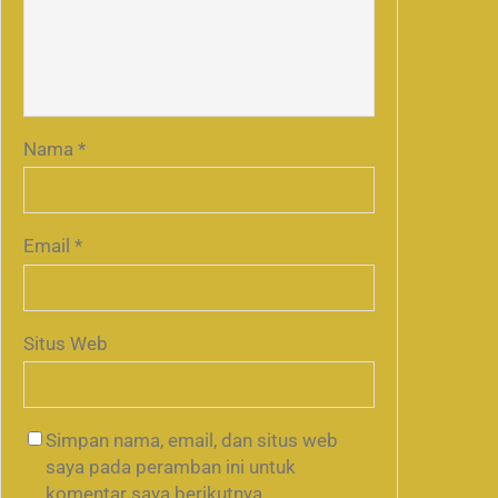
Nama
*
Email
*
Situs Web
Simpan nama, email, dan situs web
saya pada peramban ini untuk
komentar saya berikutnya.