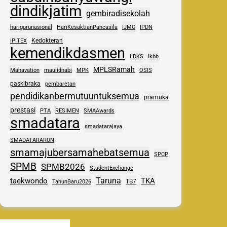
dindikjatim
gembiradisekolah
harigurunasional
HariKesaktianPancasila
IJMC
IPDN
Kedokteran
IPITEX
kemendikdasmen
LDKS
lkbb
MPLSRamah
Mahavation
maulidnabi
MPK
OSIS
paskibraka
pembaretan
pendidikanbermutuuntuksemua
pramuka
prestasi
PTA
RESIMEN
SMAAwards
smadatara
smadatarajaya
SMADATARARUN
smamajubersamahebatsemua
SPCP
SPMB
SPMB2026
StudentExchange
Taruna
taekwondo
TKA
TB7
TahunBaru2026