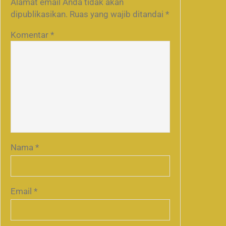
Alamat email Anda tidak akan
dipublikasikan.
Ruas yang wajib ditandai
*
Komentar
*
Nama
*
Email
*