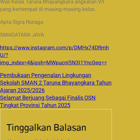
Wali Kelas Taruna Bhayangkara angkatan VII
yang bertempat di masing-masing kelas.
Apta Sigra Nuraga
SMADATARA JAYA
https://www.instagram.com/p/DMHx74DRmh
U/?
img_index=4&igsh=MWpucnI5N3I1Ync0eg==
Pembukaan Pengenalan Lingkungan
Sekolah SMAN 2 Taruna Bhayangkara Tahun
Ajaran 2025/2026
Selamat Berjuang Sebagai Finalis OSN
Tingkat Provinsi Tahun 2025
Tinggalkan Balasan