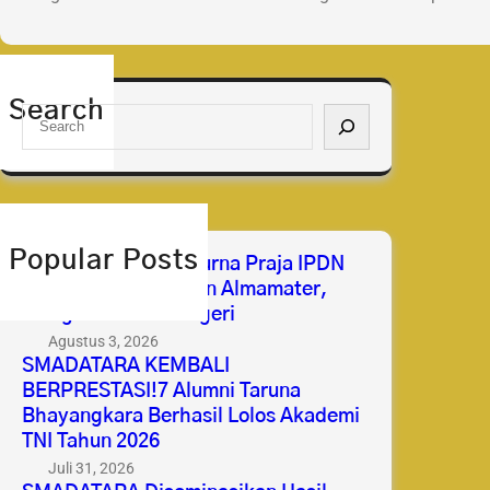
Search
S
e
a
r
c
h
Popular Posts
Selamat & Sukses Purna Praja IPDN
2026 Membanggakan Almamater,
Mengabdi untuk Negeri
Agustus 3, 2026
SMADATARA KEMBALI
BERPRESTASI!7 Alumni Taruna
Bhayangkara Berhasil Lolos Akademi
TNI Tahun 2026
Juli 31, 2026