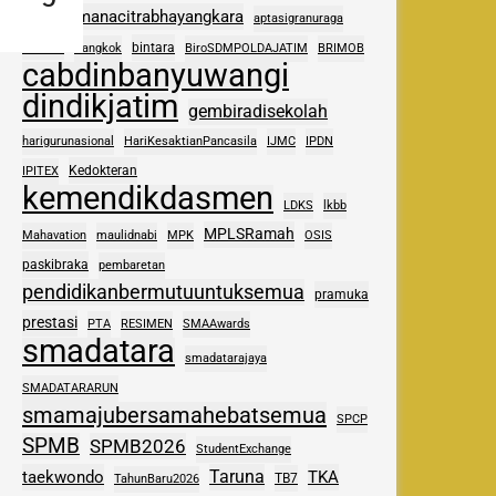
adhipramanacitrabhayangkara
aptasigranuraga
ASAS
bintara
Bangkok
BiroSDMPOLDAJATIM
BRIMOB
cabdinbanyuwangi
dindikjatim
gembiradisekolah
harigurunasional
HariKesaktianPancasila
IJMC
IPDN
Kedokteran
IPITEX
kemendikdasmen
LDKS
lkbb
MPLSRamah
Mahavation
maulidnabi
MPK
OSIS
paskibraka
pembaretan
pendidikanbermutuuntuksemua
pramuka
prestasi
PTA
RESIMEN
SMAAwards
smadatara
smadatarajaya
SMADATARARUN
smamajubersamahebatsemua
SPCP
SPMB
SPMB2026
StudentExchange
Taruna
taekwondo
TKA
TB7
TahunBaru2026