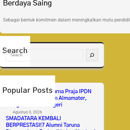
Berdaya Saing
Sebagai bentuk komitmen dalam meningkatkan mutu pendidik
Search
S
e
a
r
c
h
Popular Posts
Selamat & Sukses Purna Praja IPDN
2026 Membanggakan Almamater,
Mengabdi untuk Negeri
Agustus 3, 2026
SMADATARA KEMBALI
BERPRESTASI!7 Alumni Taruna