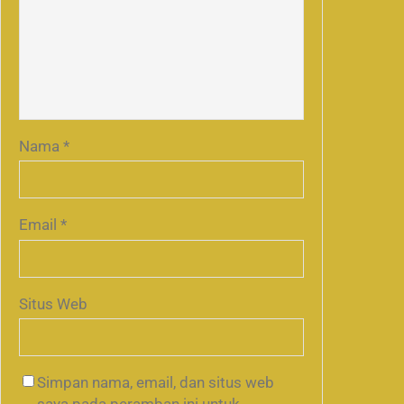
Nama
*
Email
*
Situs Web
Simpan nama, email, dan situs web
saya pada peramban ini untuk