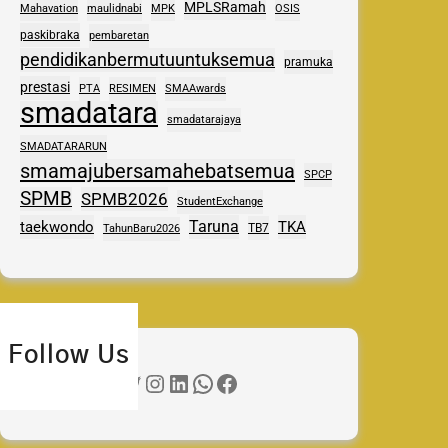
MPLSRamah
Mahavation
maulidnabi
MPK
OSIS
paskibraka
pembaretan
pendidikanbermutuuntuksemua
pramuka
prestasi
PTA
RESIMEN
SMAAwards
smadatara
smadatarajaya
SMADATARARUN
smamajubersamahebatsemua
SPCP
SPMB
SPMB2026
StudentExchange
Taruna
taekwondo
TKA
TB7
TahunBaru2026
Follow Us
Twitter
Instagram
LinkedIn
WhatsApp
Facebook