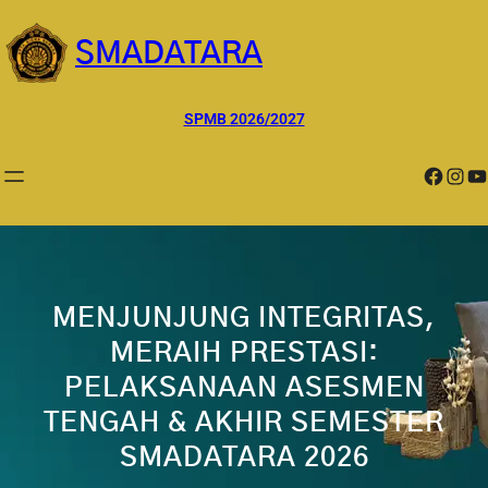
Lewati
ke
SMADATARA
konten
SPMB 2026/2027
Facebook
Instagram
YouTube
MENJUNJUNG INTEGRITAS,
MERAIH PRESTASI:
PELAKSANAAN ASESMEN
TENGAH & AKHIR SEMESTER
SMADATARA 2026