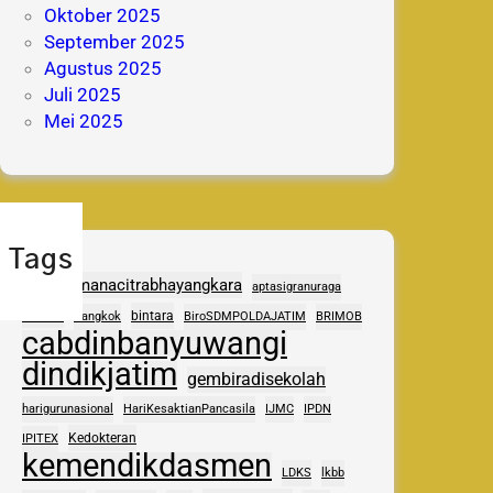
Oktober 2025
September 2025
Agustus 2025
Juli 2025
Mei 2025
Tags
adhipramanacitrabhayangkara
aptasigranuraga
ASAS
bintara
Bangkok
BiroSDMPOLDAJATIM
BRIMOB
cabdinbanyuwangi
dindikjatim
gembiradisekolah
harigurunasional
HariKesaktianPancasila
IJMC
IPDN
Kedokteran
IPITEX
kemendikdasmen
LDKS
lkbb