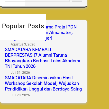
e
a
r
c
h
Popular Posts
Selamat & Sukses Purna Praja IPDN
2026 Membanggakan Almamater,
Mengabdi untuk Negeri
Agustus 3, 2026
SMADATARA KEMBALI
BERPRESTASI!7 Alumni Taruna
Bhayangkara Berhasil Lolos Akademi
TNI Tahun 2026
Juli 31, 2026
SMADATARA Diseminasikan Hasil
Workshop Sekolah Model, Wujudkan
Pendidikan Unggul dan Berdaya Saing
Juli 28, 2026