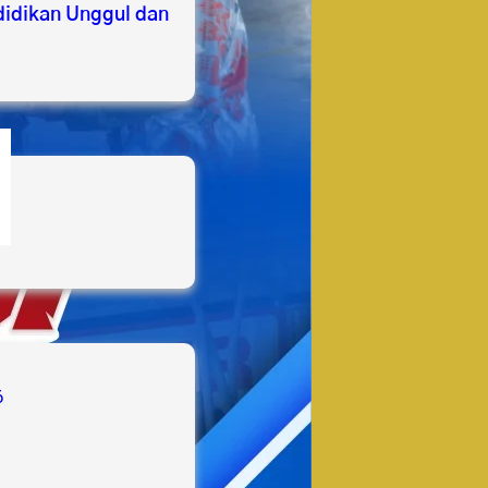
idikan Unggul dan
s
6