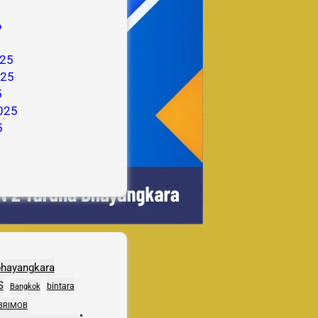
6
25
025
5
025
5
bhayangkara
S
bintara
Bangkok
BRIMOB