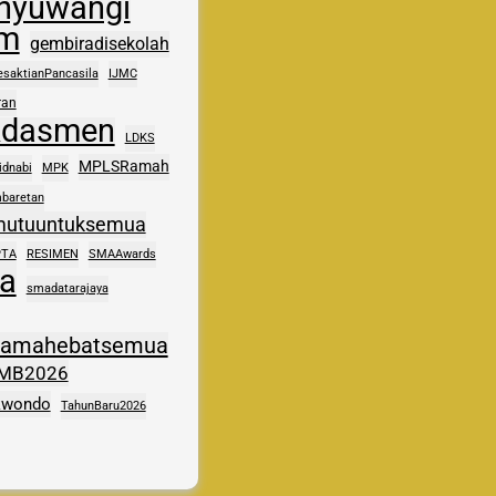
nyuwangi
im
gembiradisekolah
esaktianPancasila
IJMC
ran
kdasmen
LDKS
MPLSRamah
idnabi
MPK
baretan
mutuuntuksemua
PTA
RESIMEN
SMAAwards
a
smadatarajaya
samahebatsemua
MB2026
kwondo
TahunBaru2026