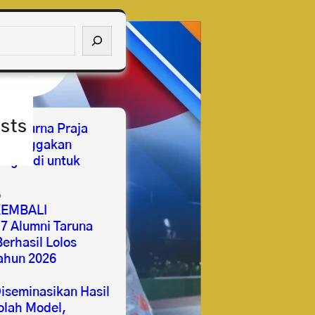
sts
ses Purna Praja
mbanggakan
ngabdi untuk
6
EMBALI
 Alumni Taruna
erhasil Lolos
ahun 2026
seminasikan Hasil
lah Model,