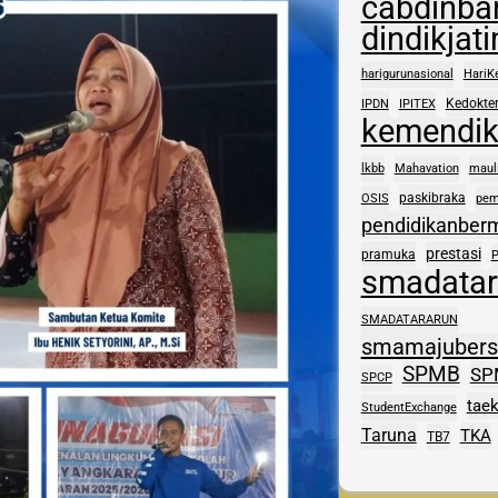
cabdinba
dindikjat
harigurunasional
HariK
Kedokte
IPDN
IPITEX
kemendi
lkbb
Mahavation
maul
paskibraka
OSIS
pem
pendidikanber
prestasi
pramuka
smadatar
SMADATARARUN
smamajuber
SPMB
SP
SPCP
tae
StudentExchange
Taruna
TKA
TB7