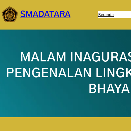
Lewati
ke
SMADATARA
Beranda
konten
MALAM INAGURAS
PENGENALAN LING
BHAYA