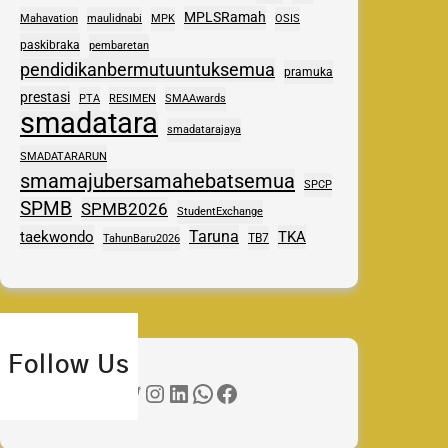
MPLSRamah
Mahavation
maulidnabi
MPK
OSIS
paskibraka
pembaretan
pendidikanbermutuuntuksemua
pramuka
prestasi
PTA
RESIMEN
SMAAwards
smadatara
smadatarajaya
SMADATARARUN
smamajubersamahebatsemua
SPCP
SPMB
SPMB2026
StudentExchange
Taruna
taekwondo
TKA
TB7
TahunBaru2026
Follow Us
Twitter
Instagram
LinkedIn
WhatsApp
Facebook