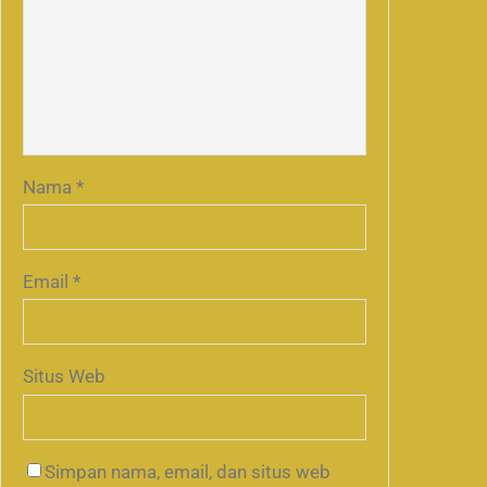
Nama
*
Email
*
Situs Web
Simpan nama, email, dan situs web