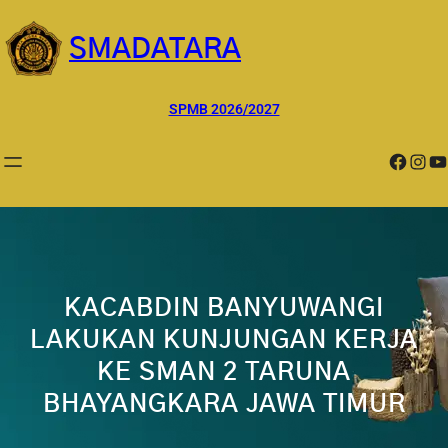
Lewati
ke
SMADATARA
konten
SPMB 2026/2027
Facebook
Instagram
YouTube
KACABDIN BANYUWANGI
LAKUKAN KUNJUNGAN KERJA
KE SMAN 2 TARUNA
BHAYANGKARA JAWA TIMUR