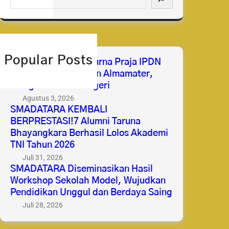
e
a
r
c
h
Popular Posts
Selamat & Sukses Purna Praja IPDN
2026 Membanggakan Almamater,
Mengabdi untuk Negeri
Agustus 3, 2026
SMADATARA KEMBALI
BERPRESTASI!7 Alumni Taruna
Bhayangkara Berhasil Lolos Akademi
TNI Tahun 2026
Juli 31, 2026
SMADATARA Diseminasikan Hasil
Workshop Sekolah Model, Wujudkan
Pendidikan Unggul dan Berdaya Saing
Juli 28, 2026