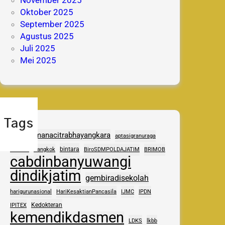
November 2025
Oktober 2025
September 2025
Agustus 2025
Juli 2025
Mei 2025
Tags
adhipramanacitrabhayangkara
aptasigranuraga
ASAS
bintara
Bangkok
BiroSDMPOLDAJATIM
BRIMOB
cabdinbanyuwangi
dindikjatim
gembiradisekolah
harigurunasional
HariKesaktianPancasila
IJMC
IPDN
Kedokteran
IPITEX
kemendikdasmen
LDKS
lkbb