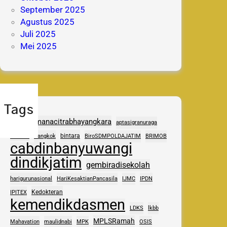
September 2025
Agustus 2025
Juli 2025
Mei 2025
Tags
adhipramanacitrabhayangkara
aptasigranuraga
ASAS
bintara
Bangkok
BiroSDMPOLDAJATIM
BRIMOB
cabdinbanyuwangi
dindikjatim
gembiradisekolah
harigurunasional
HariKesaktianPancasila
IJMC
IPDN
Kedokteran
IPITEX
kemendikdasmen
LDKS
lkbb
MPLSRamah
Mahavation
maulidnabi
MPK
OSIS