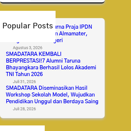
a
r
c
h
Popular Posts
Selamat & Sukses Purna Praja IPDN
2026 Membanggakan Almamater,
Mengabdi untuk Negeri
Agustus 3, 2026
SMADATARA KEMBALI
BERPRESTASI!7 Alumni Taruna
Bhayangkara Berhasil Lolos Akademi
TNI Tahun 2026
Juli 31, 2026
SMADATARA Diseminasikan Hasil
Workshop Sekolah Model, Wujudkan
Pendidikan Unggul dan Berdaya Saing
Juli 28, 2026