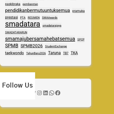
paskibraka
pembaretan
pendidikanbermutuuntuksemua
pramuka
prestasi
PTA
RESIMEN
SMAAwards
smadatara
smadatarajaya
SMADATARARUN
smamajubersamahebatsemua
SPCP
SPMB
SPMB2026
StudentExchange
Taruna
taekwondo
TKA
TB7
TahunBaru2026
Follow Us
Twitter
Instagram
LinkedIn
WhatsApp
Facebook