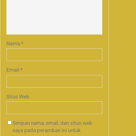
Nama
*
Email
*
Situs Web
Simpan nama, email, dan situs web
saya pada peramban ini untuk