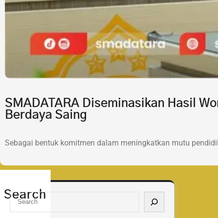
SMADATARA Diseminasikan Hasil Wor
Berdaya Saing
Sebagai bentuk komitmen dalam meningkatkan mutu pendidik
Search
S
e