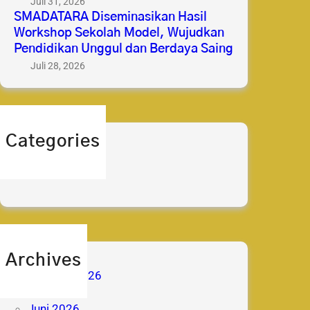
Juli 31, 2026
SMADATARA Diseminasikan Hasil
Workshop Sekolah Model, Wujudkan
Pendidikan Unggul dan Berdaya Saing
Juli 28, 2026
Categories
berita
prestasi
Archives
Agustus 2026
Juli 2026
Juni 2026