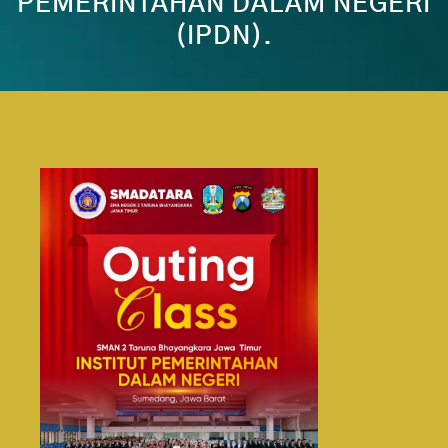
PEMERINTAHAN DALAM NEGERI
(IPDN).