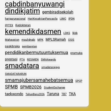
cabdinbanyuwangi
dindikjatim
gembiradisekolah
harigurunasional
HariKesaktianPancasila
IJMC
IPDN
Kedokteran
IPITEX
kemendikdasmen
LDKS
lkbb
MPLSRamah
Mahavation
maulidnabi
MPK
OSIS
paskibraka
pembaretan
pendidikanbermutuuntuksemua
pramuka
prestasi
PTA
RESIMEN
SMAAwards
smadatara
smadatarajaya
SMADATARARUN
smamajubersamahebatsemua
SPCP
SPMB
SPMB2026
StudentExchange
Taruna
taekwondo
TKA
TB7
TahunBaru2026