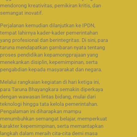
mendorong kreativitas, pemikiran kritis, dan
semangat inovatif.
Perjalanan kemudian dilanjutkan ke IPDN,
tempat lahirnya kader-kader pemerintahan
yang profesional dan berintegritas. Di sini, para
taruna mendapatkan gambaran nyata tentang
proses pendidikan kepamongprajaan yang
menekankan disiplin, kepemimpinan, serta
pengabdian kepada masyarakat dan negara.
Melalui rangkaian kegiatan di hari ketiga ini,
para Taruna Bhayangkara semakin diperkaya
dengan wawasan lintas bidang, mulai dari
teknologi hingga tata kelola pemerintahan.
Pengalaman ini diharapkan mampu
menumbuhkan semangat belajar, memperkuat
karakter kepemimpinan, serta memantapkan
langkah dalam meraih cita-cita demi masa