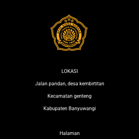
LOKASI
Jalan pandan, desa kembirtitan
Kecamatan genteng
Kabupaten Banyuwangi
Halaman