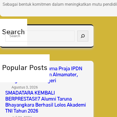
Sebagai bentuk komitmen dalam meningkatkan mutu pendidik
Search
S
e
a
r
c
h
Popular Posts
Selamat & Sukses Purna Praja IPDN
2026 Membanggakan Almamater,
Mengabdi untuk Negeri
Agustus 3, 2026
SMADATARA KEMBALI
BERPRESTASI!7 Alumni Taruna
Bhayangkara Berhasil Lolos Akademi
TNI Tahun 2026