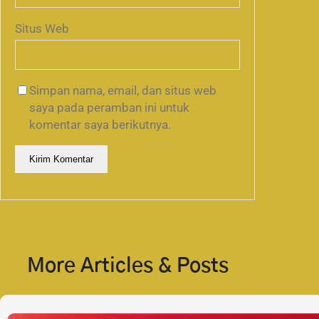
Situs Web
Simpan nama, email, dan situs web
saya pada peramban ini untuk
komentar saya berikutnya.
More Articles & Posts