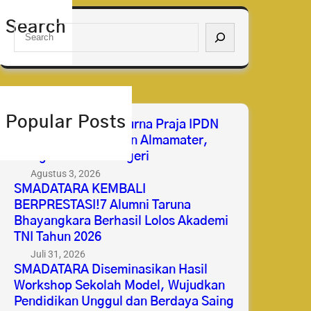
Search
S
e
a
r
c
h
Popular Posts
Selamat & Sukses Purna Praja IPDN
2026 Membanggakan Almamater,
Mengabdi untuk Negeri
Agustus 3, 2026
SMADATARA KEMBALI
BERPRESTASI!7 Alumni Taruna
Bhayangkara Berhasil Lolos Akademi
TNI Tahun 2026
Juli 31, 2026
SMADATARA Diseminasikan Hasil
Workshop Sekolah Model, Wujudkan
Pendidikan Unggul dan Berdaya Saing