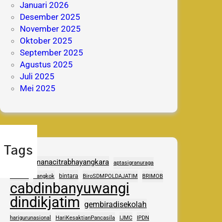
Januari 2026
Desember 2025
November 2025
Oktober 2025
September 2025
Agustus 2025
Juli 2025
Mei 2025
Tags
adhipramanacitrabhayangkara
aptasigranuraga
ASAS
bintara
Bangkok
BiroSDMPOLDAJATIM
BRIMOB
cabdinbanyuwangi
dindikjatim
gembiradisekolah
harigurunasional
HariKesaktianPancasila
IJMC
IPDN