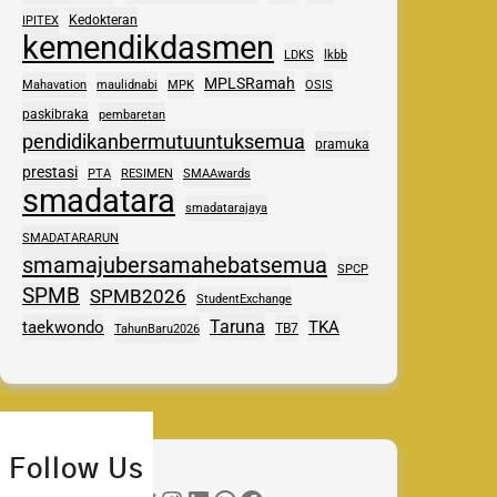
Kedokteran
IPITEX
kemendikdasmen
LDKS
lkbb
MPLSRamah
Mahavation
maulidnabi
MPK
OSIS
paskibraka
pembaretan
pendidikanbermutuuntuksemua
pramuka
prestasi
PTA
RESIMEN
SMAAwards
smadatara
smadatarajaya
SMADATARARUN
smamajubersamahebatsemua
SPCP
SPMB
SPMB2026
StudentExchange
Taruna
taekwondo
TKA
TB7
TahunBaru2026
Follow Us