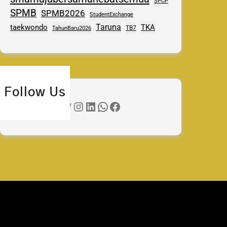
SPCP
SPMB
SPMB2026
StudentExchange
Taruna
taekwondo
TKA
TB7
TahunBaru2026
Follow Us
Twitter
Instagram
LinkedIn
WhatsApp
Facebook