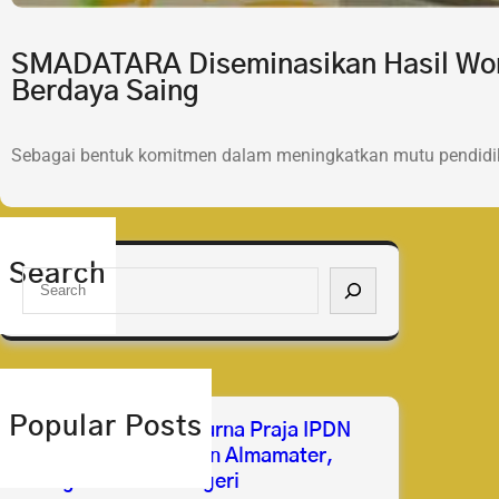
SMADATARA Diseminasikan Hasil Wor
Berdaya Saing
Sebagai bentuk komitmen dalam meningkatkan mutu pendidik
Search
S
e
a
r
c
h
Popular Posts
Selamat & Sukses Purna Praja IPDN
2026 Membanggakan Almamater,
Mengabdi untuk Negeri