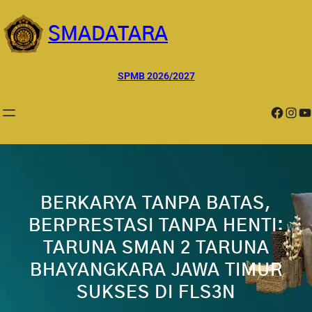
Lewati
ke
SMADATARA
konten
SPMB 2026/2027
Facebook
Instagram
YouTube
BERKARYA TANPA BATAS,
BERPRESTASI TANPA HENTI:
TARUNA SMAN 2 TARUNA
BHAYANGKARA JAWA TIMUR
SUKSES DI FLS3N