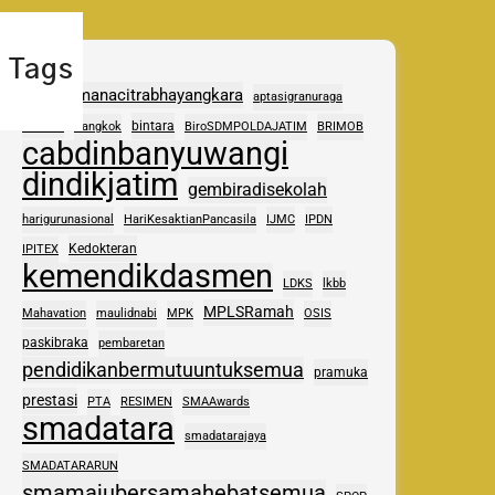
Tags
adhipramanacitrabhayangkara
aptasigranuraga
ASAS
bintara
Bangkok
BiroSDMPOLDAJATIM
BRIMOB
cabdinbanyuwangi
dindikjatim
gembiradisekolah
harigurunasional
HariKesaktianPancasila
IJMC
IPDN
Kedokteran
IPITEX
kemendikdasmen
LDKS
lkbb
MPLSRamah
Mahavation
maulidnabi
MPK
OSIS
paskibraka
pembaretan
pendidikanbermutuuntuksemua
pramuka
prestasi
PTA
RESIMEN
SMAAwards
smadatara
smadatarajaya
SMADATARARUN
smamajubersamahebatsemua