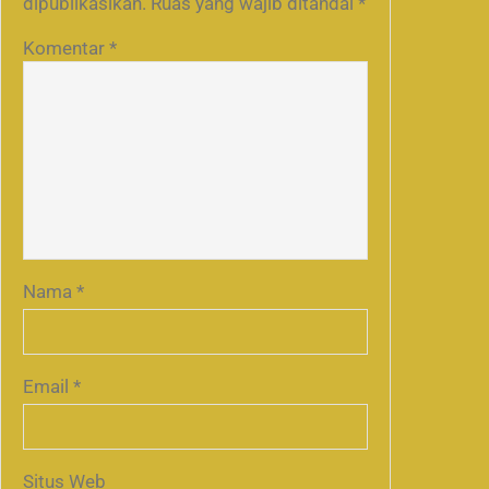
dipublikasikan.
Ruas yang wajib ditandai
*
Komentar
*
Nama
*
Email
*
Situs Web