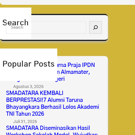
Search
S
e
a
r
c
h
Popular Posts
Selamat & Sukses Purna Praja IPDN
2026 Membanggakan Almamater,
Mengabdi untuk Negeri
Agustus 3, 2026
SMADATARA KEMBALI
BERPRESTASI!7 Alumni Taruna
Bhayangkara Berhasil Lolos Akademi
TNI Tahun 2026
Juli 31, 2026
SMADATARA Diseminasikan Hasil