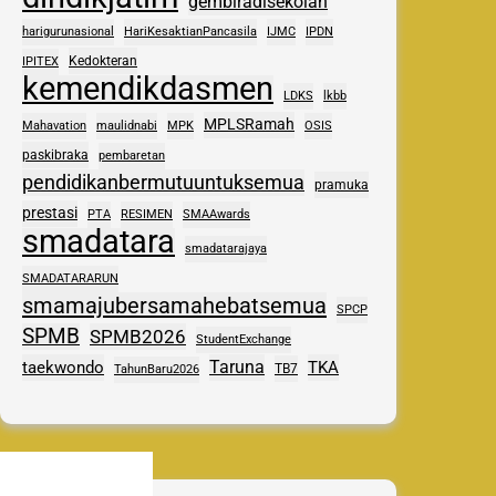
gembiradisekolah
harigurunasional
HariKesaktianPancasila
IJMC
IPDN
Kedokteran
IPITEX
kemendikdasmen
LDKS
lkbb
MPLSRamah
Mahavation
maulidnabi
MPK
OSIS
paskibraka
pembaretan
pendidikanbermutuuntuksemua
pramuka
prestasi
PTA
RESIMEN
SMAAwards
smadatara
smadatarajaya
SMADATARARUN
smamajubersamahebatsemua
SPCP
SPMB
SPMB2026
StudentExchange
Taruna
taekwondo
TKA
TB7
TahunBaru2026